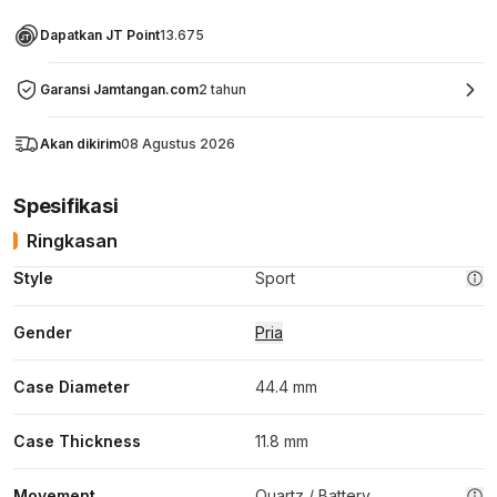
Dapatkan JT Point
13.675
Garansi Jamtangan.com
2 tahun
Akan dikirim
08 Agustus 2026
Spesifikasi
Ringkasan
Style
Sport
Gender
Pria
Case Diameter
44.4 mm
Case Thickness
11.8 mm
Movement
Quartz / Battery