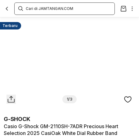
Overview
Spesifikasi
Deskripsi
Toko Offline
Review
Lainnya
Terbaru
1/3
G-SHOCK
Casio G-Shock GM-2110SH-7ADR Precious Heart
Selection 2025 CasiOak White Dial Rubber Band