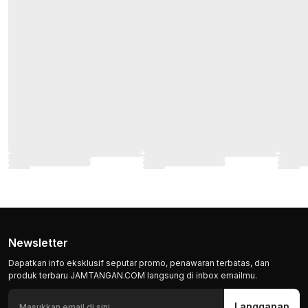
Newsletter
Dapatkan info eksklusif seputar promo, penawaran terbatas, dan
produk terbaru JAMTANGAN.COM langsung di inbox emailmu.
Langganan