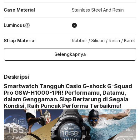
Case Material
Stainless Steel And Resin
Luminous
Strap Material
Rubber / Silicon / Resin / Karet
Selengkapnya
Deskripsi
Smartwatch Tangguh Casio G-shock G-Squad
Pro GSW-H1000-1PR! Performamu, Datamu,
dalam Genggaman. Siap Bertarung di Segala
Kondisi, Raih Puncak Performa Terbaikmu!