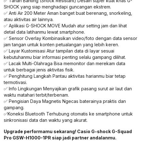
✅ Tahan Banting (Shock Resistant) Desain super kuat khas G-
SHOCK yang siap menghadapi guncangan ekstrem.
✅ Anti Air 200 Meter Aman banget buat berenang, snorkeling,
atau aktivitas air lainnya.
✅ Aplikasi G-SHOCK MOVE Mudah atur setting jam dan lihat
detail data latihanmu lewat smartphone.
✅ Sensor Overlay Kombinasikan video/foto dengan data sensor
jam tangan untuk konten petualangan yang lebih keren.
✅ Layar Kustomisasi Atur tampilan data di layar sesuai
kebutuhanmu biar informasi penting selalu gampang dilihat.
✅ Lacak Multi-Olahraga Bisa memonitor dan merekam data
untuk berbagai jenis aktivitas fisik.
✅ Penghitung Langkah Pantau aktivitas harianmu biar tetap
termotivasi.
✅ Info Lingkungan Menyajikan grafik pasang surut air laut dan
waktu matahari terbit/terbenam.
✅ Pengisian Daya Magnetis Ngecas baterainya praktis dan
gampang.
✅Koneksi Bluetooth Terhubung otomatis ke smartphone untuk
sinkronisasi data dan waktu yang akurat.
Upgrade performamu sekarang! Casio G-shock G-Squad
Pro GSW-H1000-1PR siap jadi partner andalanmu.