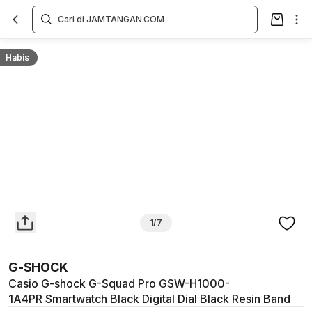
Overview
Spesifikasi
Deskripsi
Toko Offline
Review
Lainnya
Habis
1/7
G-SHOCK
Casio G-shock G-Squad Pro GSW-H1000-
1A4PR Smartwatch Black Digital Dial Black Resin Band