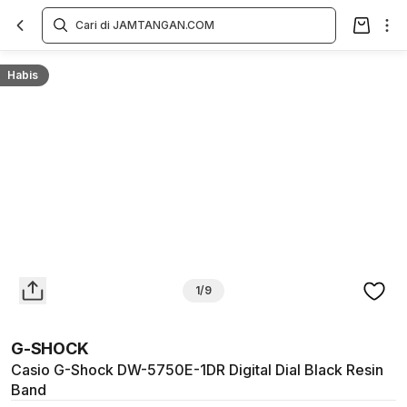
Overview
Spesifikasi
Deskripsi
Toko Offline
Review
Lainnya
Habis
1/9
G-SHOCK
Casio G-Shock DW-5750E-1DR Digital Dial Black Resin
Band