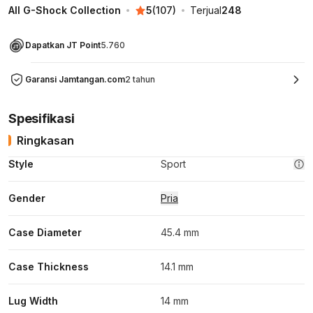
All G-Shock Collection
5
(
107
)
Terjual
248
Dapatkan JT Point
5.760
Garansi Jamtangan.com
2 tahun
Spesifikasi
Ringkasan
Style
Sport
Gender
Pria
Case Diameter
45.4 mm
Case Thickness
14.1 mm
Lug Width
14 mm