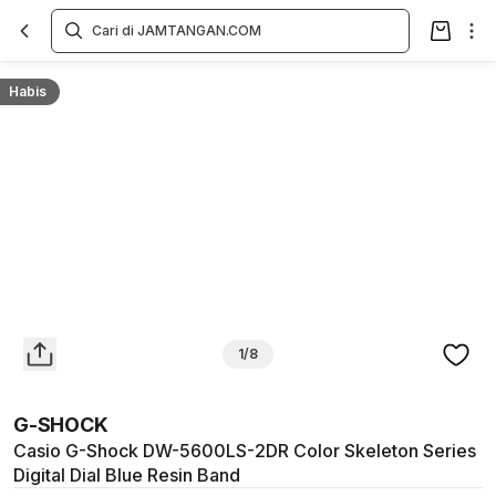
Overview
Spesifikasi
Deskripsi
Toko Offline
Review
Lainnya
Habis
1/8
G-SHOCK
Casio G-Shock DW-5600LS-2DR Color Skeleton Series
Digital Dial Blue Resin Band