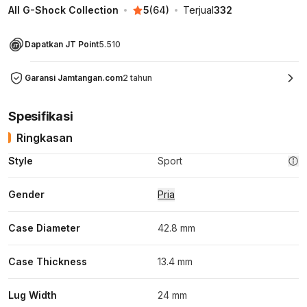
All G-Shock Collection
5
(
64
)
Terjual
332
Dapatkan JT Point
5.510
Garansi Jamtangan.com
2 tahun
Spesifikasi
Ringkasan
Style
Sport
Gender
Pria
Case Diameter
42.8 mm
Case Thickness
13.4 mm
Lug Width
24 mm