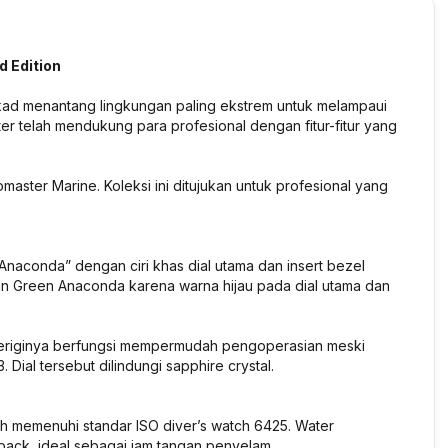
 Edition
tekad menantang lingkungan paling ekstrem untuk melampaui
ter telah mendukung para profesional dengan fitur-fitur yang
aster Marine. Koleksi ini ditujukan untuk profesional yang
naconda” dengan ciri khas dial utama dan insert bezel
gan Green Anaconda karena warna hijau pada dial utama dan
geriginya berfungsi mempermudah pengoperasian meski
Dial tersebut dilindungi sapphire crystal.
 memenuhi standar ISO diver’s watch 6425. Water
ack, ideal sebagai jam tangan penyelam.