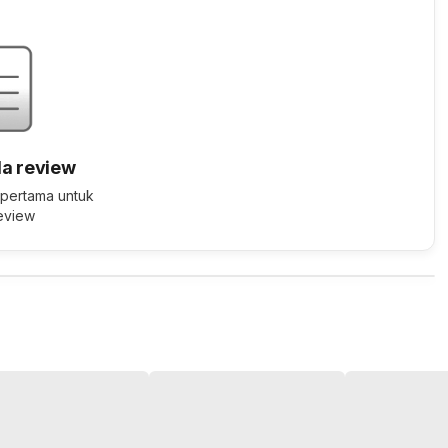
a review
 pertama untuk
review