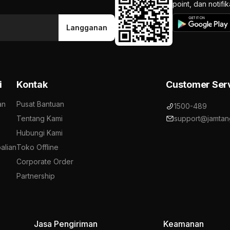
point, dan notif
Langganan
i
Kontak
Customer Ser
an
Pusat Bantuan
1500-489
Tentang Kami
support@jamtan
Hubungi Kami
alian
Toko Offline
Corporate Order
Partnership
Jasa Pengiriman
Keamanan