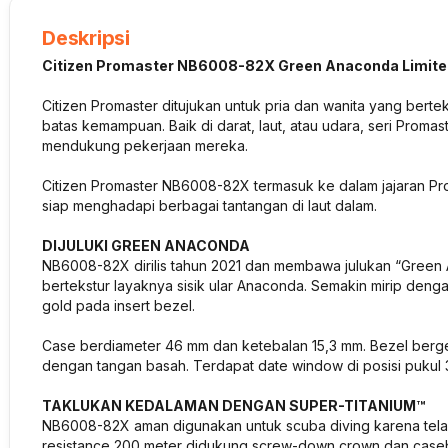
Deskripsi
Citizen Promaster NB6008-82X Green Anaconda Limited
Citizen Promaster ditujukan untuk pria dan wanita yang ber
batas kemampuan. Baik di darat, laut, atau udara, seri Promas
mendukung pekerjaan mereka.
Citizen Promaster NB6008-82X termasuk ke dalam jajaran Prom
siap menghadapi berbagai tantangan di laut dalam.
DIJULUKI GREEN ANACONDA
NB6008-82X dirilis tahun 2021 dan membawa julukan “Green A
bertekstur layaknya sisik ular Anaconda. Semakin mirip den
gold pada insert bezel.
Case berdiameter 46 mm dan ketebalan 15,3 mm. Bezel ber
dengan tangan basah. Terdapat date window di posisi pukul 3. 
TAKLUKAN KEDALAMAN DENGAN SUPER-TITANIUM™
NB6008-82X aman digunakan untuk scuba diving karena telah
resistance 200 meter didukung screw-down crown dan caseb