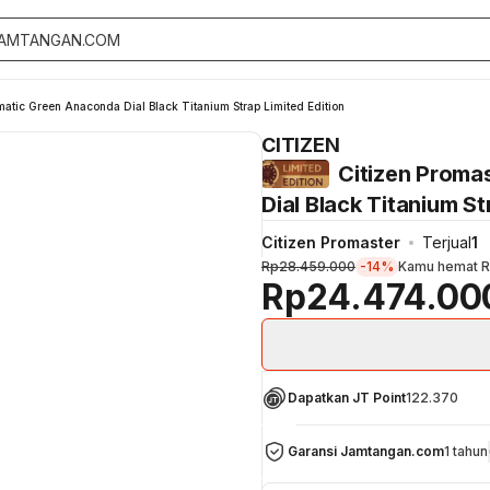
tic Green Anaconda Dial Black Titanium Strap Limited Edition
CITIZEN
Citizen Prom
Dial Black Titanium St
Citizen Promaster
Terjual
1
Rp28.459.000
-14%
Kamu hemat
R
Rp24.474.00
Dapatkan JT Point
122.370
Garansi Jamtangan.com
1 tahun