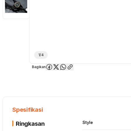
1/4
Bagikan
Overview
Spesifikasi
Deskripsi
Toko Offline
Review
Lainnya
Spesifikasi
Style
Ringkasan