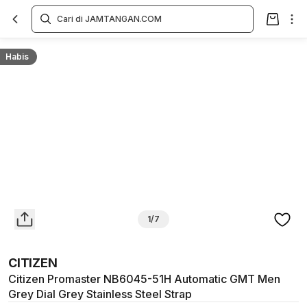
Overview
Spesifikasi
Deskripsi
Toko Offline
Review
Lainnya
Habis
1/7
CITIZEN
Citizen Promaster NB6045-51H Automatic GMT Men
Grey Dial Grey Stainless Steel Strap