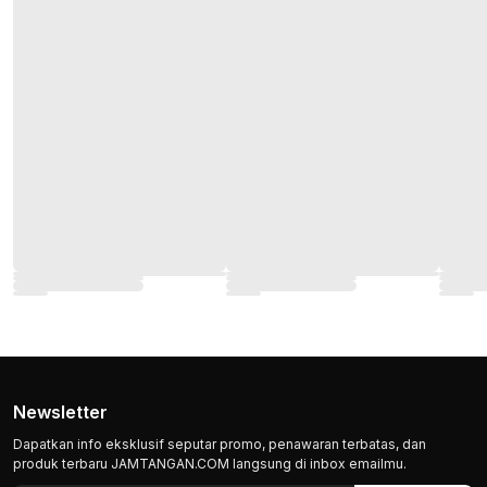
Newsletter
Dapatkan info eksklusif seputar promo, penawaran terbatas, dan
produk terbaru JAMTANGAN.COM langsung di inbox emailmu.