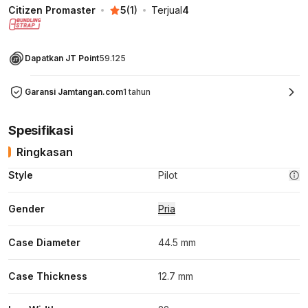
Citizen Promaster
5
(
1
)
Terjual
4
Dapatkan JT Point
59.125
Garansi Jamtangan.com
1 tahun
Spesifikasi
Ringkasan
Style
Pilot
Gender
Pria
Case Diameter
44.5 mm
Case Thickness
12.7 mm