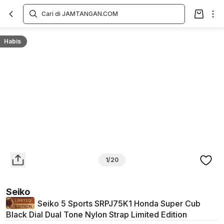
Overview
Spesifikasi
Deskripsi
Toko Offline
Review
Lainnya
Habis
1/20
Seiko
Seiko 5 Sports SRPJ75K1 Honda Super Cub
Black Dial Dual Tone Nylon Strap Limited Edition