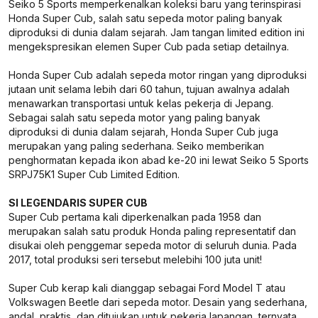
Seiko 5 Sports memperkenalkan koleksi baru yang terinspirasi
Honda Super Cub, salah satu sepeda motor paling banyak
diproduksi di dunia dalam sejarah. Jam tangan
limited edition
ini
mengekspresikan elemen Super Cub pada setiap detailnya.
Honda Super Cub adalah sepeda motor ringan yang diproduksi
jutaan unit selama lebih dari 60 tahun, tujuan awalnya adalah
menawarkan transportasi untuk kelas pekerja di Jepang.
Sebagai salah satu sepeda motor yang paling banyak
diproduksi di dunia dalam sejarah, Honda Super Cub juga
merupakan yang paling sederhana. Seiko memberikan
penghormatan kepada ikon abad ke-20 ini lewat Seiko 5 Sports
SRPJ75K1 Super Cub Limited Edition.
SI LEGENDARIS SUPER CUB
Super Cub pertama kali diperkenalkan pada 1958 dan
merupakan salah satu produk Honda paling representatif dan
disukai oleh penggemar sepeda motor di seluruh dunia. Pada
2017, total produksi seri tersebut melebihi 100 juta unit!
Super Cub kerap kali dianggap sebagai Ford Model T atau
Volkswagen Beetle dari sepeda motor. Desain yang sederhana,
andal, praktis, dan ditujukan untuk pekerja lapangan, ternyata