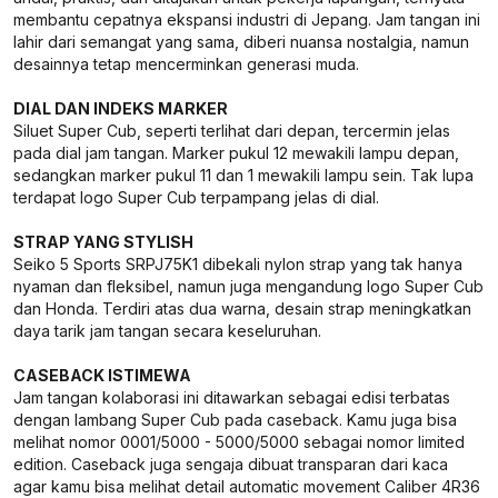
membantu cepatnya ekspansi industri di Jepang. Jam tangan ini
lahir dari semangat yang sama, diberi nuansa nostalgia, namun
desainnya tetap mencerminkan generasi muda.
DIAL DAN INDEKS MARKER
Siluet Super Cub, seperti terlihat dari depan, tercermin jelas
pada dial jam tangan.
Marker
pukul 12 mewakili lampu depan,
sedangkan
marker
pukul 11 dan 1 mewakili lampu sein. Tak lupa
terdapat logo Super Cub terpampang jelas di
dial
.
STRAP YANG STYLISH
Seiko 5 Sports SRPJ75K1 dibekali nylon strap
yang tak hanya
nyaman dan fleksibel, namun juga mengandung logo Super Cub
dan Honda. Terdiri atas dua warna, desain
strap
meningkatkan
daya tarik jam tangan secara keseluruhan.
CASEBACK ISTIMEWA
Jam tangan kolaborasi ini ditawarkan sebagai edisi terbatas
dengan lambang Super Cub pada
caseback
. Kamu juga bisa
melihat nomor 0001/5000 - 5000/5000 sebagai nomor
limited
edition
.
Caseback
juga sengaja dibuat transparan dari kaca
agar kamu bisa melihat detail automatic movement Caliber 4R36