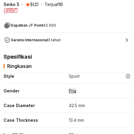
Seiko 5
5
(
2
)
Terjual
10
Dapatkan JT Point
42.500
Garansi Internasional
3 tahun
Spesifikasi
Ringkasan
Style
Sport
Gender
Pria
Case Diameter
42.5 mm
Case Thickness
13.4 mm