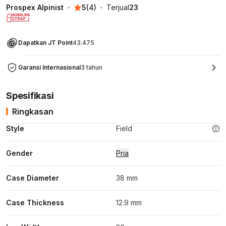
Prospex Alpinist
5
(
4
)
Terjual
23
Dapatkan JT Point
43.475
Garansi Internasional
3 tahun
Spesifikasi
Ringkasan
Style
Field
Gender
Pria
Case Diameter
38 mm
Case Thickness
12.9 mm