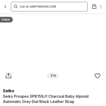
Overview
Spesifikasi
Deskripsi
Toko Offline
Review
Lainnya
Habis
1/14
Seiko
Seiko Prospex SPB159J1 Charcoal Baby Alpinist
Automatic Grey Dial Black Leather Strap