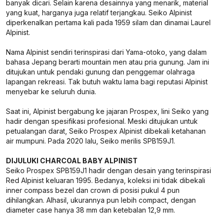
banyak dicari. Selain karena desainnya yang menarik, material
yang kuat, harganya juga relatif terjangkau. Seiko Alpinist
diperkenalkan pertama kali pada 1959 silam dan dinamai Laurel
Alpinist.
Nama Alpinist sendiri terinspirasi dari Yama-otoko, yang dalam
bahasa Jepang berarti mountain men atau pria gunung. Jam ini
ditujukan untuk pendaki gunung dan penggemar olahraga
lapangan rekreasi. Tak butuh waktu lama bagi reputasi Alpinist
menyebar ke seluruh dunia.
Saat ini, Alpinist bergabung ke jajaran Prospex, lini Seiko yang
hadir dengan spesifikasi profesional. Meski ditujukan untuk
petualangan darat, Seiko Prospex Alpinist dibekali ketahanan
air mumpuni. Pada 2020 lalu, Seiko merilis SPB159J1.
DIJULUKI CHARCOAL BABY ALPINIST
Seiko Prospex SPB159J1 hadir dengan desain yang terinspirasi
Red Alpinist keluaran 1995. Bedanya, koleksi ini tidak dibekali
inner compass bezel dan crown di posisi pukul 4 pun
dihilangkan. Alhasil, ukurannya pun lebih compact, dengan
diameter case hanya 38 mm dan ketebalan 12,9 mm.