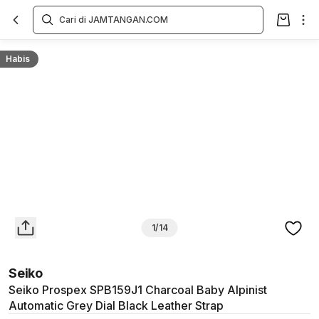
Overview
Spesifikasi
Deskripsi
Toko Offline
Review
Lainnya
Habis
1/14
Seiko
Seiko Prospex SPB159J1 Charcoal Baby Alpinist
Automatic Grey Dial Black Leather Strap