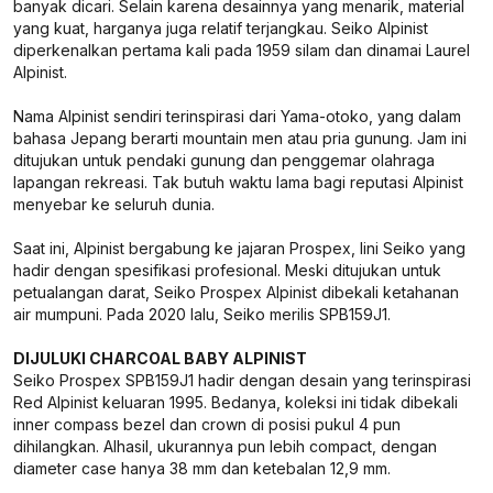
banyak dicari. Selain karena desainnya yang menarik, material
yang kuat, harganya juga relatif terjangkau. Seiko Alpinist
diperkenalkan pertama kali pada 1959 silam dan dinamai Laurel
Alpinist.
Nama Alpinist sendiri terinspirasi dari Yama-otoko, yang dalam
bahasa Jepang berarti mountain men atau pria gunung. Jam ini
ditujukan untuk pendaki gunung dan penggemar olahraga
lapangan rekreasi. Tak butuh waktu lama bagi reputasi Alpinist
menyebar ke seluruh dunia.
Saat ini, Alpinist bergabung ke jajaran Prospex, lini Seiko yang
hadir dengan spesifikasi profesional. Meski ditujukan untuk
petualangan darat, Seiko Prospex Alpinist dibekali ketahanan
air mumpuni. Pada 2020 lalu, Seiko merilis SPB159J1.
DIJULUKI CHARCOAL BABY ALPINIST
Seiko Prospex SPB159J1 hadir dengan desain yang terinspirasi
Red Alpinist keluaran 1995. Bedanya, koleksi ini tidak dibekali
inner compass bezel dan crown di posisi pukul 4 pun
dihilangkan. Alhasil, ukurannya pun lebih compact, dengan
diameter case hanya 38 mm dan ketebalan 12,9 mm.