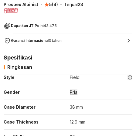
Prospex Alpinist
5
(
4
)
Terjual
23
Dapatkan JT Point
43.475
Garansi Internasional
3 tahun
Spesifikasi
Ringkasan
Style
Field
Gender
Pria
Case Diameter
38 mm
Case Thickness
12.9 mm