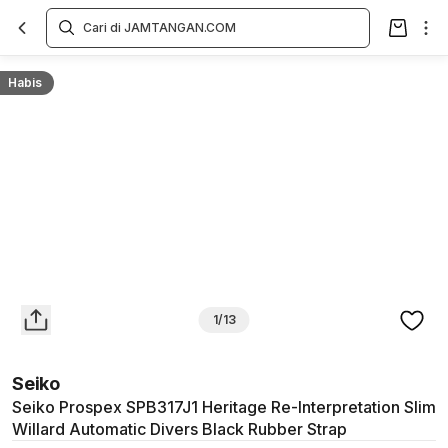
Overview
Spesifikasi
Deskripsi
Toko Offline
Review
Lainnya
Habis
1/13
Seiko
Seiko Prospex SPB317J1 Heritage Re-Interpretation Slim
Willard Automatic Divers Black Rubber Strap