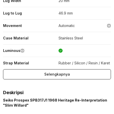
Lug Width
20 mm
Lug to Lug
46.9 mm
Movement
Automatic
Case Material
Stainless Steel
Luminous
Strap Material
Rubber / Silicon / Resin / Karet
Selengkapnya
Deskripsi
Seiko Prospex SPB317J1 1968 Heritage Re-Interpretation
"Slim Willard"