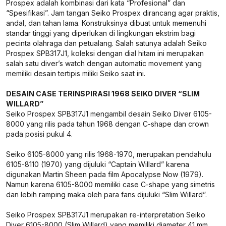
Prospex adalah kombinasi dari kata “Profesional” dan
“Spesifikasi”. Jam tangan Seiko Prospex dirancang agar praktis,
andal, dan tahan lama. Konstruksinya dibuat untuk memenuhi
standar tinggi yang diperlukan di lingkungan ekstrim bagi
pecinta olahraga dan petualang. Salah satunya adalah Seiko
Prospex SPB317J1, koleksi dengan dial hitam ini merupakan
salah satu diver’s watch dengan automatic movement yang
memiliki desain tertipis miliki Seiko saat ini.
DESAIN CASE TERINSPIRASI 1968 SEIKO DIVER “SLIM
WILLARD”
Seiko Prospex SPB317J1 mengambil desain Seiko Diver 6105-
8000 yang rilis pada tahun 1968 dengan C-shape dan crown
pada posisi pukul 4.
Seiko 6105-8000 yang rilis 1968-1970, merupakan pendahulu
6105-8110 (1970) yang dijuluki “Captain Willard” karena
digunakan Martin Sheen pada film Apocalypse Now (1979).
Namun karena 6105-8000 memiliki case C-shape yang simetris
dan lebih ramping maka oleh para fans dijuluki “Slim Willard”.
Seiko Prospex SPB317J1 merupakan re-interpretation Seiko
Diver 6105-8000 (Slim Willard) yang memiliki diameter 41 mm