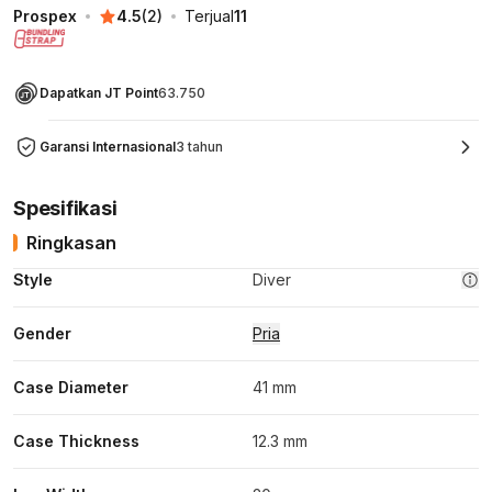
Prospex
4.5
(
2
)
Terjual
11
Dapatkan JT Point
63.750
Garansi Internasional
3 tahun
Spesifikasi
Ringkasan
Style
Diver
Gender
Pria
Case Diameter
41 mm
Case Thickness
12.3 mm