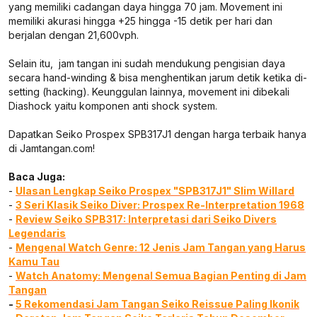
yang memiliki cadangan daya hingga 70 jam. Movement ini
memiliki akurasi hingga +25 hingga -15 detik per hari dan
berjalan dengan 21,600vph.
Selain itu, jam tangan ini sudah mendukung pengisian daya
secara hand-winding & bisa menghentikan jarum detik ketika di-
setting (hacking). Keunggulan lainnya, movement ini dibekali
Diashock yaitu komponen anti shock system.
Dapatkan Seiko Prospex SPB317J1 dengan harga terbaik hanya
di Jamtangan.com!
Baca Juga:
-
Ulasan Lengkap Seiko Prospex "SPB317J1" Slim Willard
-
3 Seri Klasik Seiko Diver: Prospex Re-Interpretation 1968
-
Review Seiko SPB317: Interpretasi dari Seiko Divers
Legendaris
-
Mengenal Watch Genre: 12 Jenis Jam Tangan yang Harus
Kamu Tau
-
Watch Anatomy: Mengenal Semua Bagian Penting di Jam
Tangan
-
5 Rekomendasi Jam Tangan Seiko Reissue Paling Ikonik