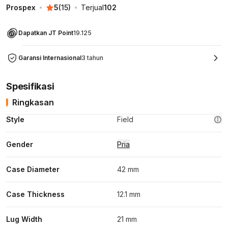
Prospex
5
(
15
)
Terjual
102
Dapatkan JT Point
19.125
Garansi Internasional
3 tahun
Spesifikasi
Ringkasan
Style
Field
Gender
Pria
Case Diameter
42 mm
Case Thickness
12.1 mm
Lug Width
21 mm