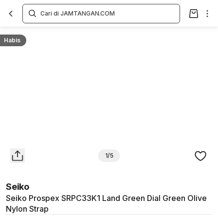
Overview
Spesifikasi
Deskripsi
Toko Offline
Review
Lainnya
Habis
1/5
Seiko
Seiko Prospex SRPC33K1 Land Green Dial Green Olive
Nylon Strap