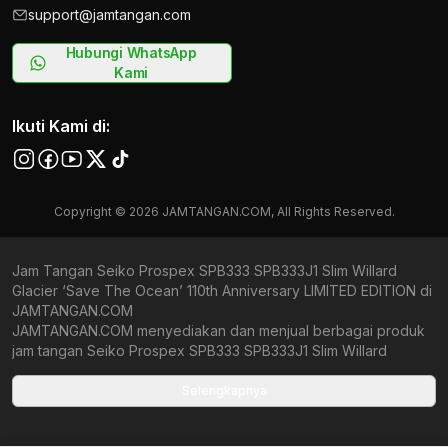
support@jamtangan.com
Hubungi WhatsApp
Kami
Ikuti Kami di:
Copyright © 2026 JAMTANGAN.COM, All Rights Reserved.
Jam Tangan Seiko Prospex SPB333 SPB333J1 Slim Willard
Glacier ‘Save The Ocean’ 110th Anniversary LIMITED EDITION di
JAMTANGAN.COM
JAMTANGAN.COM menyediakan dan menjual berbagai produk
jam tangan Seiko Prospex SPB333 SPB333J1 Slim Willard
Glacier ‘Save The Ocean’ 110th Anniversary LIMITED EDITION
original bergaransi resmi Indonesia dan Global (International
Selengkapnya
Warranty). Kami berkomitmen untuk memberi penawaran terbaik
bagi setiap pelanggan. JAMTANGAN.COM menjamin produk-