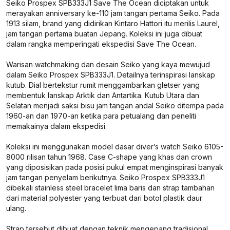
Seiko Prospex SPB333J1 Save The Ocean diciptakan untuk
merayakan anniversary ke-110 jam tangan pertama Seiko. Pada
1913 silam, brand yang didirikan Kintaro Hattori itu merilis Laurel,
jam tangan pertama buatan Jepang. Koleksi ini juga dibuat
dalam rangka memperingati ekspedisi Save The Ocean.
Warisan watchmaking dan desain Seiko yang kaya mewujud
dalam Seiko Prospex SPB333J1. Detailnya terinspirasi lanskap
kutub. Dial bertekstur rumit menggambarkan gletser yang
membentuk lanskap Arktik dan Antartika. Kutub Utara dan
Selatan menjadi saksi bisu jam tangan andal Seiko ditempa pada
1960-an dan 1970-an ketika para petualang dan peneliti
memakainya dalam ekspedisi.
Koleksi ini menggunakan model dasar diver’s watch Seiko 6105-
8000 rilisan tahun 1968. Case C-shape yang khas dan crown
yang diposisikan pada posisi pukul empat menginspirasi banyak
jam tangan penyelam berikutnya. Seiko Prospex SPB333J1
dibekali stainless steel bracelet lima baris dan strap tambahan
dari material polyester yang terbuat dari botol plastik daur
ulang.
Strap tersebut dibuat dengan teknik mengepang tradisional