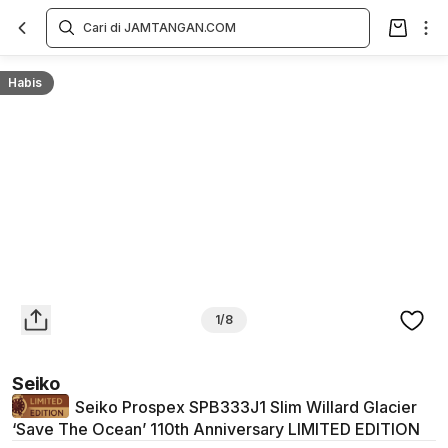
Overview
Spesifikasi
Deskripsi
Toko Offline
Review
Lainnya
Habis
1/8
Seiko
Seiko Prospex SPB333J1 Slim Willard Glacier
‘Save The Ocean’ 110th Anniversary LIMITED EDITION