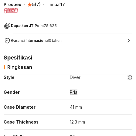
Prospex
5
(
7
)
Terjual
17
Dapatkan JT Point
78.625
Garansi Internasional
3 tahun
Spesifikasi
Ringkasan
Style
Diver
Gender
Pria
Case Diameter
41 mm
Case Thickness
12.3 mm