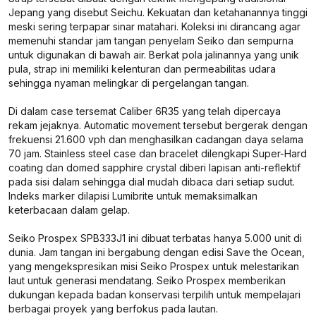
Jepang yang disebut Seichu. Kekuatan dan ketahanannya tinggi
meski sering terpapar sinar matahari. Koleksi ini dirancang agar
memenuhi standar jam tangan penyelam Seiko dan sempurna
untuk digunakan di bawah air. Berkat pola jalinannya yang unik
pula, strap ini memiliki kelenturan dan permeabilitas udara
sehingga nyaman melingkar di pergelangan tangan.
Di dalam case tersemat Caliber 6R35 yang telah dipercaya
rekam jejaknya. Automatic movement tersebut bergerak dengan
frekuensi 21.600 vph dan menghasilkan cadangan daya selama
70 jam. Stainless steel case dan bracelet dilengkapi Super-Hard
coating dan domed sapphire crystal diberi lapisan anti-reflektif
pada sisi dalam sehingga dial mudah dibaca dari setiap sudut.
Indeks marker dilapisi Lumibrite untuk memaksimalkan
keterbacaan dalam gelap.
Seiko Prospex SPB333J1 ini dibuat terbatas hanya 5.000 unit di
dunia. Jam tangan ini bergabung dengan edisi Save the Ocean,
yang mengekspresikan misi Seiko Prospex untuk melestarikan
laut untuk generasi mendatang. Seiko Prospex memberikan
dukungan kepada badan konservasi terpilih untuk mempelajari
berbagai proyek yang berfokus pada lautan.