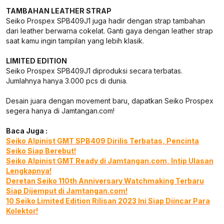
TAMBAHAN LEATHER STRAP
Seiko Prospex SPB409J1 juga hadir dengan strap tambahan
dari leather berwarna cokelat. Ganti gaya dengan leather strap
saat kamu ingin tampilan yang lebih klasik.
LIMITED EDITION
Seiko Prospex SPB409J1 diproduksi secara terbatas.
Jumlahnya hanya 3.000 pcs di dunia.
Desain juara dengan movement baru, dapatkan Seiko Prospex
segera hanya di Jamtangan.com!
Baca Juga :
Seiko Alpinist GMT SPB409 Dirilis Terbatas, Pencinta
Seiko Siap Berebut!
Seiko Alpinist GMT Ready di Jamtangan.com, Intip Ulasan
Lengkapnya!
Deretan Seiko 110th Anniversary Watchmaking Terbaru
Siap Dijemput di Jamtangan.com!
10 Seiko Limited Edition Rilisan 2023 Ini Siap Diincar Para
Kolektor!