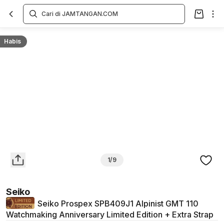
Overview
Spesifikasi
Deskripsi
Toko Offline
Review
Lainnya
Habis
1/9
Seiko
Seiko Prospex SPB409J1 Alpinist GMT 110
Watchmaking Anniversary Limited Edition + Extra Strap