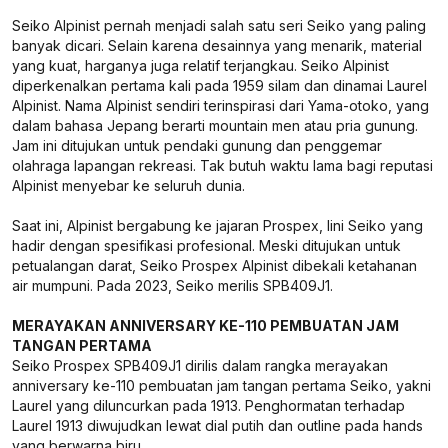
Seiko Alpinist pernah menjadi salah satu seri Seiko yang paling
banyak dicari. Selain karena desainnya yang menarik, material
yang kuat, harganya juga relatif terjangkau. Seiko Alpinist
diperkenalkan pertama kali pada 1959 silam dan dinamai Laurel
Alpinist. Nama Alpinist sendiri terinspirasi dari Yama-otoko, yang
dalam bahasa Jepang berarti mountain men atau pria gunung.
Jam ini ditujukan untuk pendaki gunung dan penggemar
olahraga lapangan rekreasi. Tak butuh waktu lama bagi reputasi
Alpinist menyebar ke seluruh dunia.
Saat ini, Alpinist bergabung ke jajaran Prospex, lini Seiko yang
hadir dengan spesifikasi profesional. Meski ditujukan untuk
petualangan darat, Seiko Prospex Alpinist dibekali ketahanan
air mumpuni. Pada 2023, Seiko merilis SPB409J1.
MERAYAKAN ANNIVERSARY KE-110 PEMBUATAN JAM
TANGAN PERTAMA
Seiko Prospex SPB409J1 dirilis dalam rangka merayakan
anniversary ke-110 pembuatan jam tangan pertama Seiko, yakni
Laurel yang diluncurkan pada 1913. Penghormatan terhadap
Laurel 1913 diwujudkan lewat dial putih dan outline pada hands
yang berwarna biru.