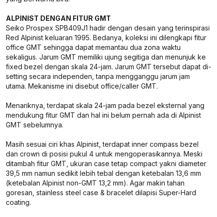
ALPINIST DENGAN FITUR GMT
Seiko Prospex SPB409J1 hadir dengan desain yang terinspirasi
Red Alpinist keluaran 1995. Bedanya, koleksi ini dilengkapi fitur
office GMT sehingga dapat memantau dua zona waktu
sekaligus. Jarum GMT memiliki ujung segitiga dan menunjuk ke
fixed bezel dengan skala 24-jam. Jarum GMT tersebut dapat di-
setting secara independen, tanpa mengganggu jarum jam
utama. Mekanisme ini disebut office/caller GMT.
Menariknya, terdapat skala 24-jam pada bezel eksternal yang
mendukung fitur GMT dan hal ini belum pernah ada di Alpinist
GMT sebelumnya.
Masih sesuai ciri khas Alpinist, terdapat inner compass bezel
dan crown di posisi pukul 4 untuk mengoperasikannya. Meski
ditambah fitur GMT, ukuran case tetap compact yakni diameter
39,5 mm namun sedikit lebih tebal dengan ketebalan 13,6 mm
(ketebalan Alpinist non-GMT 13,2 mm). Agar makin tahan
goresan, stainless steel case & bracelet dilapisi Super-Hard
coating.