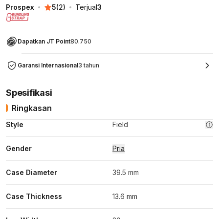
Prospex
5
(
2
)
Terjual
3
Dapatkan JT Point
80.750
Garansi Internasional
3 tahun
Spesifikasi
Ringkasan
Style
Field
Gender
Pria
Case Diameter
39.5 mm
Case Thickness
13.6 mm