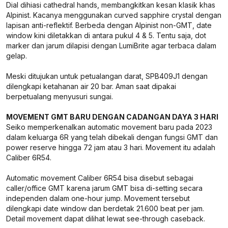
Dial dihiasi cathedral hands, membangkitkan kesan klasik khas
Alpinist. Kacanya menggunakan curved sapphire crystal dengan
lapisan anti-reflektif. Berbeda dengan Alpinist non-GMT, date
window kini diletakkan di antara pukul 4 & 5. Tentu saja, dot
marker dan jarum dilapisi dengan LumiBrite agar terbaca dalam
gelap.
Meski ditujukan untuk petualangan darat, SPB409J1 dengan
dilengkapi ketahanan air 20 bar. Aman saat dipakai
berpetualang menyusuri sungai.
MOVEMENT GMT BARU DENGAN CADANGAN DAYA 3 HARI
Seiko memperkenalkan automatic movement baru pada 2023
dalam keluarga 6R yang telah dibekali dengan fungsi GMT dan
power reserve hingga 72 jam atau 3 hari. Movement itu adalah
Caliber 6R54.
Automatic movement Caliber 6R54 bisa disebut sebagai
caller/office GMT karena jarum GMT bisa di-setting secara
independen dalam one-hour jump. Movement tersebut
dilengkapi date window dan berdetak 21.600 beat per jam.
Detail movement dapat dilihat lewat see-through caseback.