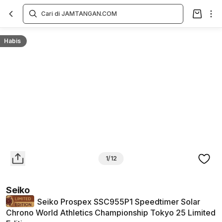
Overview
Spesifikasi
Deskripsi
Toko Offline
Review
Lainnya
Habis
1/12
Seiko
Seiko Prospex SSC955P1 Speedtimer Solar
Chrono World Athletics Championship Tokyo 25 Limited