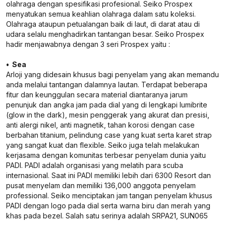
olahraga dengan spesifikasi profesional. Seiko Prospex
menyatukan semua keahlian olahraga dalam satu koleksi.
Olahraga ataupun petualangan baik di laut, di darat atau di
udara selalu menghadirkan tantangan besar. Seiko Prospex
hadir menjawabnya dengan 3 seri Prospex yaitu :
• Sea
Arloji yang didesain khusus bagi penyelam yang akan memandu
anda melalui tantangan dalamnya lautan. Terdapat beberapa
fitur dan keunggulan secara material diantaranya jarum
penunjuk dan angka jam pada dial yang di lengkapi lumibrite
(glow in the dark), mesin penggerak yang akurat dan presisi,
anti alergi nikel, anti magnetik, tahan korosi dengan case
berbahan titanium, pelindung case yang kuat serta karet strap
yang sangat kuat dan flexible. Seiko juga telah melakukan
kerjasama dengan komunitas terbesar penyelam dunia yaitu
PADI. PADI adalah organisasi yang melatih para scuba
internasional. Saat ini PADI memiliki lebih dari 6300 Resort dan
pusat menyelam dan memiliki 136,000 anggota penyelam
professional. Seiko menciptakan jam tangan penyelam khusus
PADI dengan logo pada dial serta warna biru dan merah yang
khas pada bezel. Salah satu serinya adalah SRPA21, SUN065