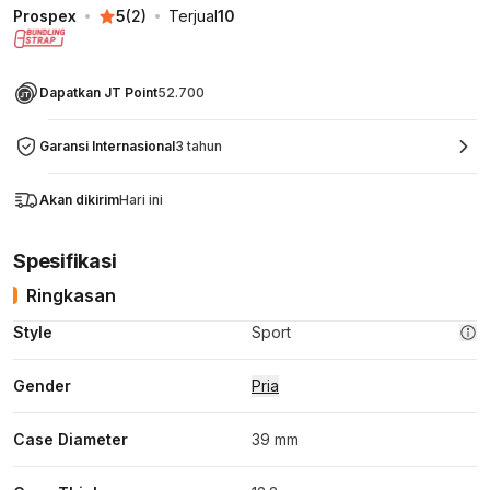
Prospex
5
(
2
)
Terjual
10
Dapatkan JT Point
52.700
Garansi Internasional
3 tahun
Akan dikirim
Hari ini
Spesifikasi
Ringkasan
Style
Sport
Gender
Pria
Case Diameter
39 mm