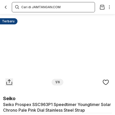
Overview
Spesifikasi
Deskripsi
Toko Offline
Review
Lainnya
Terbaru
1/6
Seiko
Seiko Prospex SSC963P1 Speedtimer Youngtimer Solar
Chrono Pale Pink Dial Stainless Steel Strap