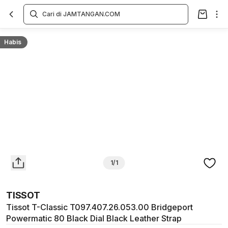
Overview
Spesifikasi
Deskripsi
Toko Offline
Review
Lainnya
Habis
1/1
TISSOT
Tissot T-Classic T097.407.26.053.00 Bridgeport
Powermatic 80 Black Dial Black Leather Strap