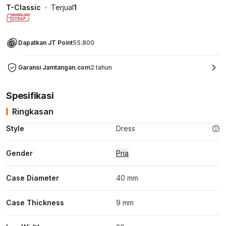
T-Classic
Terjual
1
Dapatkan JT Point
55.800
Garansi Jamtangan.com
2 tahun
Spesifikasi
Ringkasan
Style
Dress
Gender
Pria
Case Diameter
40 mm
Case Thickness
9 mm