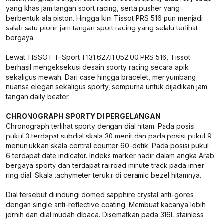
yang khas jam tangan sport racing, serta pusher yang
berbentuk ala piston. Hingga kini Tissot PRS 516 pun menjadi
salah satu pionir jam tangan sport racing yang selalu terlihat
bergaya.
Lewat TISSOT T-Sport T131.627.11.052.00 PRS 516, Tissot
berhasil mengeksekusi desain sporty racing secara apik
sekaligus mewah. Dari case hingga bracelet, menyumbang
nuansa elegan sekaligus sporty, sempurna untuk dijadikan jam
tangan daily beater.
CHRONOGRAPH SPORTY DI PERGELANGAN
Chronograph terlihat sporty dengan dial hitam. Pada posisi
pukul 3 terdapat subdial skala 30 menit dan pada posisi pukul 9
menunjukkan skala central counter 60-detik. Pada posisi pukul
6 terdapat date indicator. Indeks marker hadir dalam angka Arab
bergaya sporty dan terdapat railroad minute track pada inner
ring dial. Skala tachymeter terukir di ceramic bezel hitamnya.
Dial tersebut dilindungi domed sapphire crystal anti-gores
dengan single anti-reflective coating. Membuat kacanya lebih
jernih dan dial mudah dibaca. Disematkan pada 316L stainless