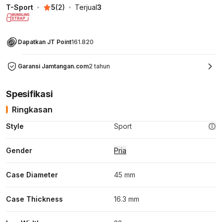
T-Sport
5
(
2
)
Terjual
3
Dapatkan JT Point
161.820
Garansi Jamtangan.com
2 tahun
Spesifikasi
Ringkasan
Style
Sport
Gender
Pria
Case Diameter
45 mm
Case Thickness
16.3 mm