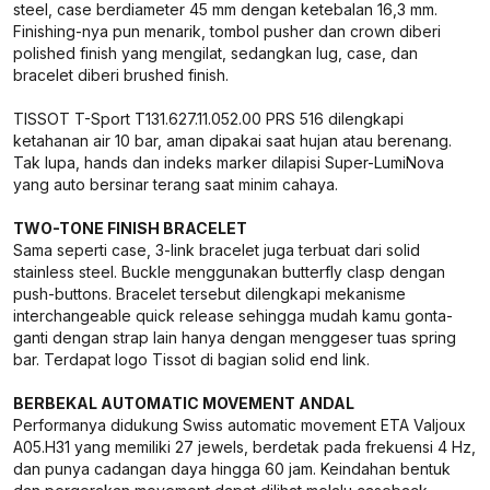
steel, case berdiameter 45 mm dengan ketebalan 16,3 mm.
Finishing-nya pun menarik, tombol pusher dan crown diberi
polished finish yang mengilat, sedangkan lug, case, dan
bracelet diberi brushed finish.
TISSOT T-Sport T131.627.11.052.00 PRS 516 dilengkapi
ketahanan air 10 bar, aman dipakai saat hujan atau berenang.
Tak lupa, hands dan indeks marker dilapisi Super-LumiNova
yang auto bersinar terang saat minim cahaya.
TWO-TONE FINISH BRACELET
Sama seperti case, 3-link bracelet juga terbuat dari solid
stainless steel. Buckle menggunakan butterfly clasp dengan
push-buttons. Bracelet tersebut dilengkapi mekanisme
interchangeable quick release sehingga mudah kamu gonta-
ganti dengan strap lain hanya dengan menggeser tuas spring
bar. Terdapat logo Tissot di bagian solid end link.
BERBEKAL AUTOMATIC MOVEMENT ANDAL
Performanya didukung Swiss automatic movement ETA Valjoux
A05.H31 yang memiliki 27 jewels, berdetak pada frekuensi 4 Hz,
dan punya cadangan daya hingga 60 jam. Keindahan bentuk