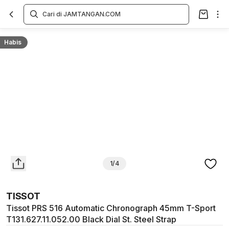
Overview
Spesifikasi
Deskripsi
Toko Offline
Review
Lainnya
Habis
1/4
TISSOT
Tissot PRS 516 Automatic Chronograph 45mm T-Sport
T131.627.11.052.00 Black Dial St. Steel Strap