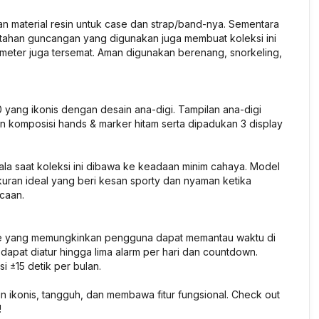
 material resin untuk case dan strap/band-nya. Sementara
i tahan guncangan yang digunakan juga membuat koleksi ini
0 meter juga tersemat. Aman digunakan berenang, snorkeling,
ng ikonis dengan desain ana-digi. Tampilan ana-digi
 komposisi hands & marker hitam serta dipadukan 3 display
ala saat koleksi ini dibawa ke keadaan minim cahaya. Model
kuran ideal yang beri kesan sporty dan nyaman ketika
caan.
ime yang memungkinkan pengguna dapat memantau waktu di
g dapat diatur hingga lima alarm per hari dan countdown.
 ±15 detik per bulan.
ain ikonis, tangguh, dan membawa fitur fungsional. Check out
!