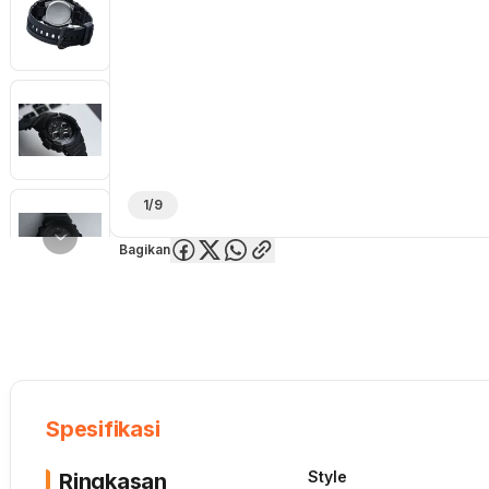
1/9
Bagikan
Overview
Spesifikasi
Deskripsi
Toko Offline
Review
Lainnya
Spesifikasi
Style
Ringkasan