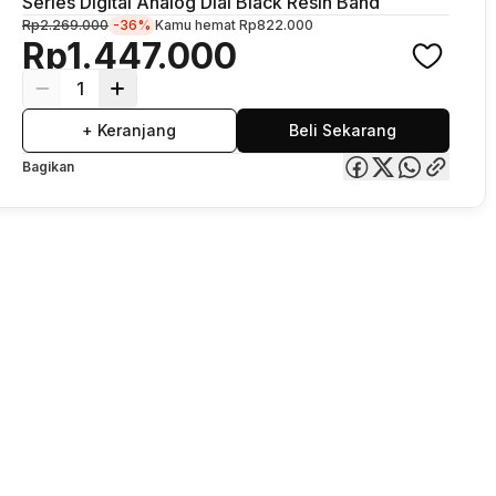
Series Digital Analog Dial Black Resin Band
Rp2.269.000
-36%
Kamu hemat
Rp822.000
Rp1.447.000
1
+ Keranjang
Beli Sekarang
Bagikan