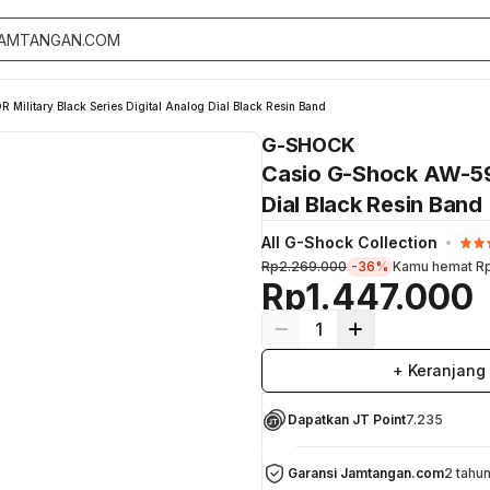
ilitary Black Series Digital Analog Dial Black Resin Band
G-SHOCK
Casio G-Shock AW-591
Dial Black Resin Band
All G-Shock Collection
Rp2.269.000
-36%
Kamu hemat
R
Rp1.447.000
1
+ Keranjang
Dapatkan JT Point
7.235
Garansi Jamtangan.com
2 tahu