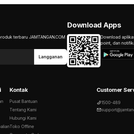
Download Apps
an produk terbaru JAMTANGAN.COM
Download aplika
point, dan notif
Langganan
i
Kontak
Customer Ser
an
Pusat Bantuan
1500-489
Tentang Kami
support@jamtan
Hubungi Kami
alian
Toko Offline