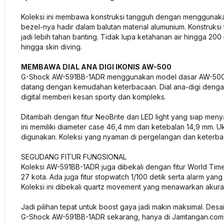
Koleksi ini membawa konstruksi tangguh dengan menggunakan
bezel-nya hadir dalam balutan material alumunium. Konstruks
jadi lebih tahan banting. Tidak lupa ketahanan air hingga 20
hingga skin diving.
MEMBAWA DIAL ANA DIGI IKONIS AW-500
G-Shock AW-591BB-1ADR menggunakan model dasar AW-500 ya
datang dengan kemudahan keterbacaan. Dial ana-digi dengan
digital memberi kesan sporty dan kompleks.
Ditambah dengan fitur NeoBrite dan LED light yang siap meny
ini memiliki diameter case 46,4 mm dan ketebalan 14,9 mm. U
digunakan. Koleksi yang nyaman di pergelangan dan keterba
SEGUDANG FITUR FUNGSIONAL
Koleksi AW-591BB-1ADR juga dibekali dengan fitur World T
27 kota. Ada juga fitur stopwatch 1/100 detik serta alarm yan
Koleksi ini dibekali quartz movement yang menawarkan akurasi
Jadi pilihan tepat untuk boost gaya jadi makin maksimal. Des
G-Shock AW-591BB-1ADR sekarang, hanya di Jamtangan.com