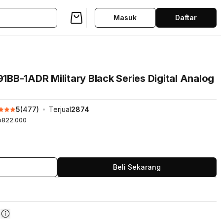
Masuk
Daftar
BB-1ADR Military Black Series Digital Analog
5
(
477
)
Terjual
2874
p822.000
Beli Sekarang
n