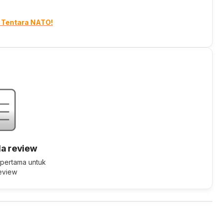
i Tentara NATO!
a review
 pertama untuk
review