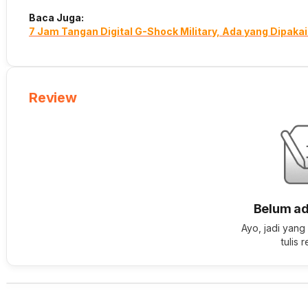
Baca Juga:
7 Jam Tangan Digital G-Shock Military, Ada yang Dipaka
Review
Belum ad
Ayo, jadi yang
tulis 