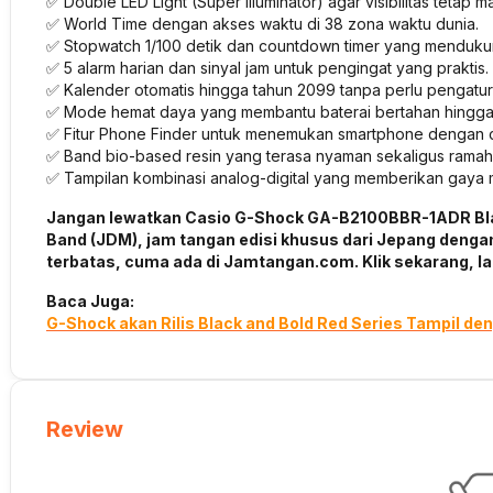
✅ Double LED Light (Super Illuminator) agar visibilitas tetap m
✅ World Time dengan akses waktu di 38 zona waktu dunia.
✅ Stopwatch 1/100 detik dan countdown timer yang mendukung
✅ 5 alarm harian dan sinyal jam untuk pengingat yang praktis.
✅ Kalender otomatis hingga tahun 2099 tanpa perlu pengatur
✅ Mode hemat daya yang membantu baterai bertahan hingga 1
✅ Fitur Phone Finder untuk menemukan smartphone dengan 
✅ Band bio-based resin yang terasa nyaman sekaligus ramah
✅ Tampilan kombinasi analog-digital yang memberikan gaya 
Jangan lewatkan Casio G-Shock GA-B2100BBR-1ADR Black
Band (JDM), jam tangan edisi khusus dari Jepang dengan
terbatas, cuma ada di Jamtangan.com. Klik sekarang, 
Baca Juga:
G-Shock akan Rilis Black and Bold Red Series Tampil de
Review