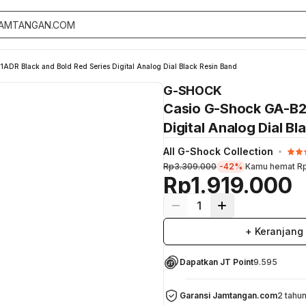
DR Black and Bold Red Series Digital Analog Dial Black Resin Band
G-SHOCK
Casio G-Shock GA-B2
Digital Analog Dial Bl
All G-Shock Collection
Rp3.309.000
-42%
Kamu hemat
R
Rp1.919.000
1
+ Keranjang
Dapatkan JT Point
9.595
Garansi Jamtangan.com
2 tahu