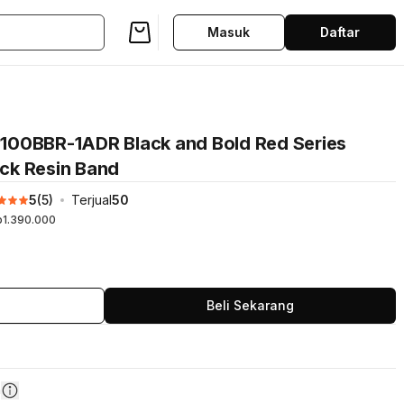
Masuk
Daftar
100BBR-1ADR Black and Bold Red Series
ack Resin Band
5
(
5
)
Terjual
50
p1.390.000
Beli Sekarang
n