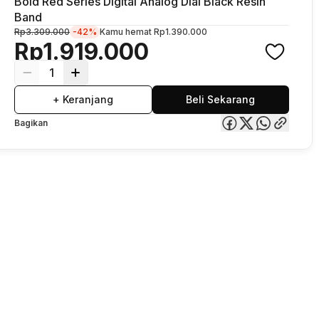
Bold Red Series Digital Analog Dial Black Resin
Band
Rp3.309.000
-42%
Kamu hemat
Rp1.390.000
Rp1.919.000
1
+ Keranjang
Beli Sekarang
Bagikan