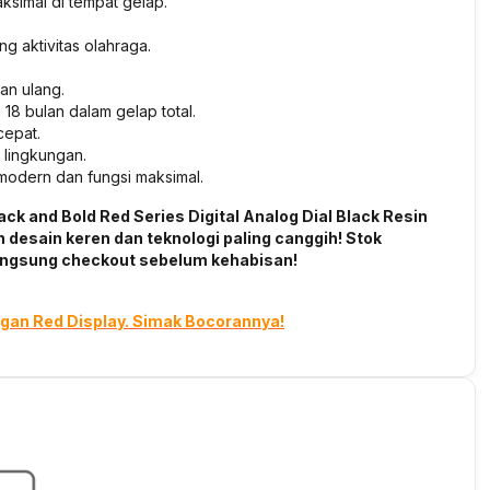
aksimal di tempat gelap.
 aktivitas olahraga.
an ulang.
8 bulan dalam gelap total.
cepat.
 lingkungan.
modern dan fungsi maksimal.
 and Bold Red Series Digital Analog Dial Black Resin
 desain keren dan teknologi paling canggih! Stok
langsung checkout sebelum kehabisan!
ngan Red Display. Simak Bocorannya!