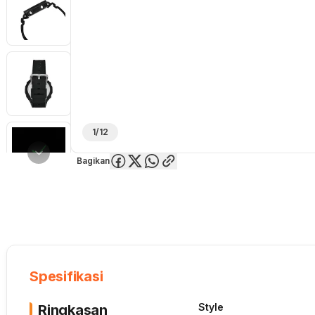
1/12
Bagikan
Overview
Spesifikasi
Deskripsi
Toko Offline
Review
Lainnya
Spesifikasi
Style
Ringkasan