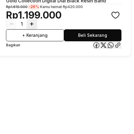
Gold Collection Digital Dial Black Resin Band
Rp1.619.000
-26%
Kamu hemat
Rp420.000
Rp1.199.000
1
+ Keranjang
Beli Sekarang
Bagikan