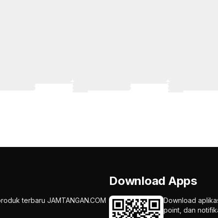
Download Apps
an produk terbaru JAMTANGAN.COM
Download aplika
point, dan notif