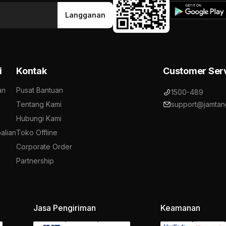
Langganan
i
Kontak
Customer Ser
an
Pusat Bantuan
1500-489
Tentang Kami
support@jamtan
Hubungi Kami
alian
Toko Offline
Corporate Order
Partnership
Jasa Pengiriman
Keamanan