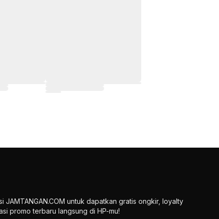
si JAMTANGAN.COM untuk dapatkan gratis ongkir, loyalty
ikasi promo terbaru langsung di HP-mu!