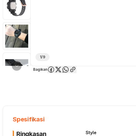
1/9
Bagikan
Overview
Spesifikasi
Deskripsi
Toko Offline
Review
Lainnya
Spesifikasi
Style
Ringkasan