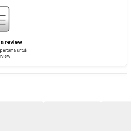
a review
 pertama untuk
review