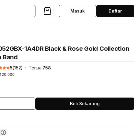
Masuk
Daftar
52GBX-1A4DR Black & Rose Gold Collection
in Band
5
(
152
)
Terjual
758
420.000
Beli Sekarang
n