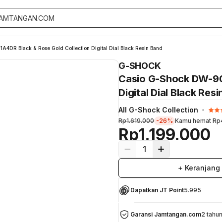
DR Black & Rose Gold Collection Digital Dial Black Resin Band
G-SHOCK
Casio G-Shock DW-90
Digital Dial Black Res
All G-Shock Collection
Rp1.619.000
-26%
Kamu hemat
Rp
Rp1.199.000
1
+ Keranjang
Dapatkan JT Point
5.995
Garansi Jamtangan.com
2 tahu