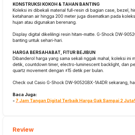
KONSTRUKSI KOKOH & TAHAN BANTING
Koleksi ini dibekali material full-resin di bagian case, bezel
ketahanan air hingga 200 meter juga disematkan pada koleksi
hujan atau digunakan berenang.
Display digital dikelilingi resin hitam-matte. G-Shock DW-9
banting untuk sehari-hari.
HARGA BERSAHABAT, FITUR BEJIBUN
Dibanderol harga yang sama sekali nggak mahal, koleksi ini m
detik, countdown timer, electro-luminescent backlight, dan p
quartz movement dengan ±15 detik per bulan.
Check out Casio G-Shock DW-9052GBX-1A4DR sekarang, han
Baca Juga:
-
7 Jam Tangan Digital Terbaik Harga Gak Sampai 2 Juta!
Review