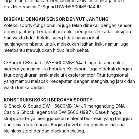
juga telah disematkan. Rencanakan aktivitas olahraga lebih
praktis bersama G-Squad DW-H5600MB-1A4JR.
DIBEKALI DENGAN SENSOR DENYUT JANTUNG
Koleksi sporty-fungsional ini juga telah dibekali dengan sensor
denyut jantung. Terdapat pula fitur pengukuran kadar oksigen
dan waktu tidur. Koleksi yang tidak hanya ideal
munjang/membantu untuk melakukan latihan fisik, namun juga
membantu mewujudkan hidup lebih sehat.
G-Shock G-Squad DW-H5600MB-1A4JR juga datang untuk
mereka yang memiliki hobi lari. Koleksi ini juga dibekali dengan
fitur pengukuran jarak melalui akselerometer. Fitur fungsional
yang mampu melacak kecepatan dengan menghitung jarak dan
waktu ketika berlari.
KONSTRUKSI KOKOH BERGAYA SPORTY
G-Shock G-Squad DW-H5600MB-1A4JR mengandung DNA
Casio G-Shock legendaris DW-5600 (1987). Case hingga
strap/band-nya menggunakan material bio-resin yang tangguh
dan ramah lingkungan. Bagian bezel menggunakan material
stainless steel dengan black ion plating.