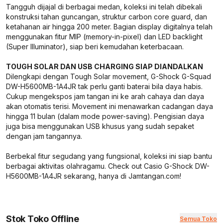
Tangguh dijajal di berbagai medan, koleksi ini telah dibekali
konstruksi tahan guncangan, struktur carbon core guard, dan
ketahanan air hingga 200 meter. Bagian display digitalnya telah
menggunakan fitur MIP (memory-in-pixel) dan LED backlight
(Super Illuminator), siap beri kemudahan keterbacaan.
TOUGH SOLAR DAN USB CHARGING SIAP DIANDALKAN
Dilengkapi dengan Tough Solar movement, G-Shock G-Squad
DW-H5600MB-1A4JR tak perlu ganti baterai bila daya habis.
Cukup mengekspos jam tangan ini ke arah cahaya dan daya
akan otomatis terisi. Movement ini menawarkan cadangan daya
hingga 11 bulan (dalam mode power-saving). Pengisian daya
juga bisa menggunakan USB khusus yang sudah sepaket
dengan jam tangannya.
Berbekal fitur segudang yang fungsional, koleksi ini siap bantu
berbagai aktivitas olahragamu. Check out Casio G-Shock DW-
H5600MB-1A4JR sekarang, hanya di Jamtangan.com!
Stok Toko Offline
Semua Toko