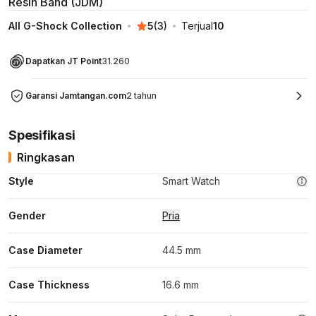
Resin Band (JDM)
All G-Shock Collection
5
(
3
)
Terjual
10
Dapatkan JT Point
31.260
Garansi Jamtangan.com
2 tahun
Spesifikasi
Ringkasan
Style
Smart Watch
Gender
Pria
Case Diameter
44.5 mm
Case Thickness
16.6 mm