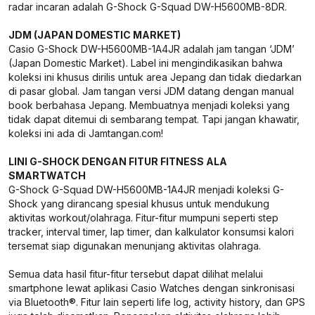
radar incaran adalah G-Shock G-Squad DW-H5600MB-8DR.
JDM (JAPAN DOMESTIC MARKET)
Casio G-Shock DW-H5600MB-1A4JR adalah jam tangan ‘JDM’
(Japan Domestic Market). Label ini mengindikasikan bahwa
koleksi ini khusus dirilis untuk area Jepang dan tidak diedarkan
di pasar global. Jam tangan versi JDM datang dengan manual
book berbahasa Jepang. Membuatnya menjadi koleksi yang
tidak dapat ditemui di sembarang tempat. Tapi jangan khawatir,
koleksi ini ada di Jamtangan.com!
LINI G-SHOCK DENGAN FITUR FITNESS ALA
SMARTWATCH
G-Shock G-Squad DW-H5600MB-1A4JR menjadi koleksi G-
Shock yang dirancang spesial khusus untuk mendukung
aktivitas workout/olahraga. Fitur-fitur mumpuni seperti step
tracker, interval timer, lap timer, dan kalkulator konsumsi kalori
tersemat siap digunakan menunjang aktivitas olahraga.
Semua data hasil fitur-fitur tersebut dapat dilihat melalui
smartphone lewat aplikasi Casio Watches dengan sinkronisasi
via Bluetooth®. Fitur lain seperti life log, activity history, dan GPS