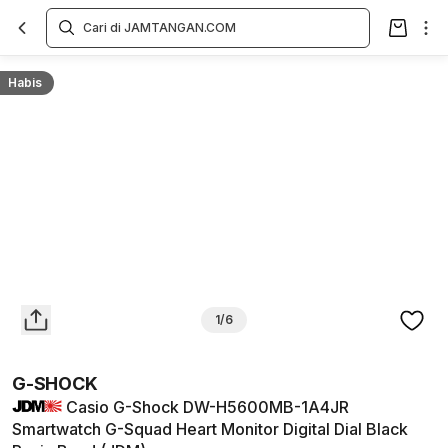
Overview
Spesifikasi
Deskripsi
Toko Offline
Review
Lainnya
Habis
1/6
G-SHOCK
Casio G-Shock DW-H5600MB-1A4JR
Smartwatch G-Squad Heart Monitor Digital Dial Black