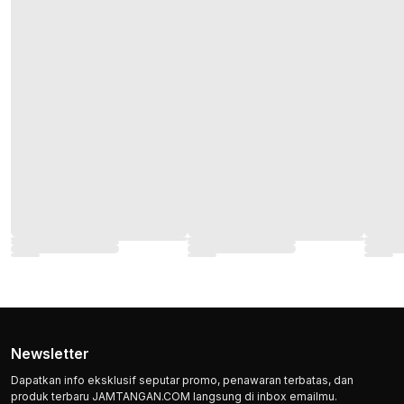
Newsletter
Dapatkan info eksklusif seputar promo, penawaran terbatas, dan
produk terbaru JAMTANGAN.COM langsung di inbox emailmu.