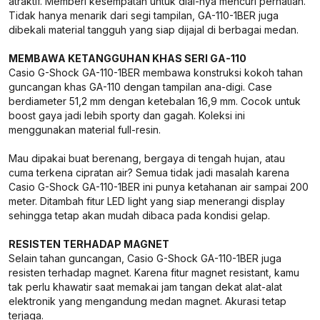
atraktif. Memberi kesempatan untuk dial-nya mencuri perhatian.
Tidak hanya menarik dari segi tampilan, GA-110-1BER juga
dibekali material tangguh yang siap dijajal di berbagai medan.
MEMBAWA KETANGGUHAN KHAS SERI GA-110
Casio G-Shock GA-110-1BER membawa konstruksi kokoh tahan
guncangan khas GA-110 dengan tampilan ana-digi. Case
berdiameter 51,2 mm dengan ketebalan 16,9 mm. Cocok untuk
boost gaya jadi lebih sporty dan gagah. Koleksi ini
menggunakan material full-resin.
Mau dipakai buat berenang, bergaya di tengah hujan, atau
cuma terkena cipratan air? Semua tidak jadi masalah karena
Casio G-Shock GA-110-1BER ini punya ketahanan air sampai 200
meter. Ditambah fitur LED light yang siap menerangi display
sehingga tetap akan mudah dibaca pada kondisi gelap.
RESISTEN TERHADAP MAGNET
Selain tahan guncangan, Casio G-Shock GA-110-1BER juga
resisten terhadap magnet. Karena fitur magnet resistant, kamu
tak perlu khawatir saat memakai jam tangan dekat alat-alat
elektronik yang mengandung medan magnet. Akurasi tetap
terjaga.