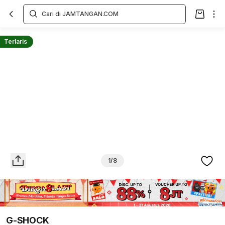
Overview
Spesifikasi
Deskripsi
Toko Offline
Review
Lainnya
Terlaris
1/8
G-SHOCK