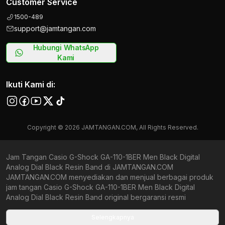
Customer Service
1500-489
support@jamtangan.com
Hubungi WhatsApp
Kami
Ikuti Kami di:
Copyright © 2026 JAMTANGAN.COM, All Rights Reserved.
Jam Tangan Casio G-Shock GA-110-1BER Men Black Digital
Analog Dial Black Resin Band di JAMTANGAN.COM
JAMTANGAN.COM menyediakan dan menjual berbagai produk
jam tangan Casio G-Shock GA-110-1BER Men Black Digital
Analog Dial Black Resin Band original bergaransi resmi
Indonesia dan Global (International Warranty). Kami
berkomitmen untuk memberi penawaran terbaik bagi setiap
Selengkapnya