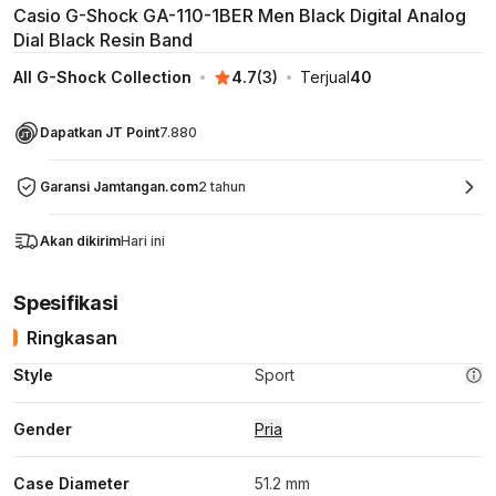
Casio G-Shock GA-110-1BER Men Black Digital Analog
Dial Black Resin Band
All G-Shock Collection
4.7
(
3
)
Terjual
40
Dapatkan JT Point
7.880
Garansi Jamtangan.com
2 tahun
Akan dikirim
Hari ini
Spesifikasi
Ringkasan
Style
Sport
Gender
Pria
Case Diameter
51.2 mm