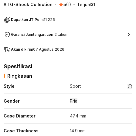
All G-Shock Collection
5
(
1
)
Terjual
31
Dapatkan JT Point
11.225
Garansi Jamtangan.com
2 tahun
Akan dikirim
07 Agustus 2026
Spesifikasi
Ringkasan
Style
Sport
Gender
Pria
Case Diameter
47.4 mm
Case Thickness
14.9 mm