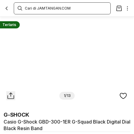
Overview
Spesifikasi
Deskripsi
Toko Offline
Review
Lainnya
Terlaris
1/13
G-SHOCK
Casio G-Shock GBD-300-1ER G-Squad Black Digital Dial
Black Resin Band