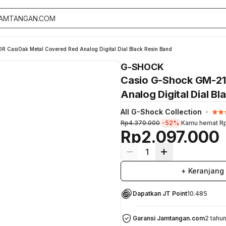
CasiOak Metal Covered Red Analog Digital Dial Black Resin Band
G-SHOCK
Casio G-Shock GM-2
Analog Digital Dial Bl
All G-Shock Collection
Rp4.379.000
-52%
Kamu hemat
R
Rp2.097.000
1
+ Keranjang
Dapatkan JT Point
10.485
Garansi Jamtangan.com
2 tahu