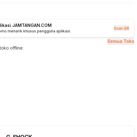
plikasi JAMTANGAN.COM
Scan QR
romo menarik khusus pengguna aplikasi.
Semua Toko
oko offline:
G-SHOCK