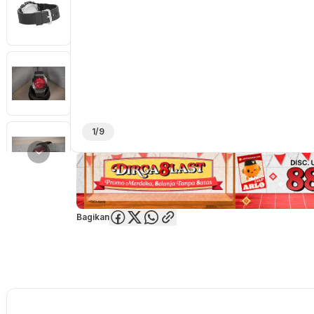
1/9
Bagikan
Overview
Spesifikasi
Deskripsi
Toko Offline
Review
Lainnya