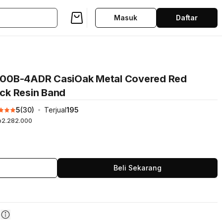
Masuk
Daftar
100B-4ADR CasiOak Metal Covered Red
ack Resin Band
5
(
30
)
Terjual
195
p2.282.000
Beli Sekarang
n