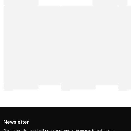
Newsletter
Dapatkan info eksklusif seputar promo, penawaran terbatas, dan