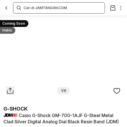
Overview
Spesifikasi
Deskripsi
Toko Offline
Review
Lainnya
Coming Soon
Habis
1/8
G-SHOCK
Casio G-Shock GM-700-1AJF G-Steel Metal
Clad Silver Digital Analog Dial Black Resin Band (JDM)