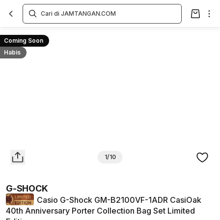
Overview
Spesifikasi
Deskripsi
Toko Offline
Review
Lainnya
Coming Soon
Habis
1/10
G-SHOCK
Casio G-Shock GM-B2100VF-1ADR CasiOak
40th Anniversary Porter Collection Bag Set Limited