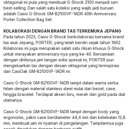
oktagonal ini pula yang membuat G-Shock 2100 menjadi seri
best-selling. Dan salah satu koleksi yang wajib jadi buruan
adalah Casio G-Shock GM-B2100VF-1ADR 40th Anniversary
Porter Collection Bag Set.
KOLABORASI DENGAN BRAND TAS TERKEMUKA JEPANG
Pada tahun 2023, Casio G-Shock berkolaborasi bersama brand
tas asal Jepang, PORTER, yang telah berdiri sejak tahun 1962.
Kolaborasi ini juga merupakan salah satu rilisan khusus G-Shock
untuk merayakan anniversary-nya yang ke-40. Bersamaan
dengan dirilisnya jam tangan edisi spesial ini, PORTER pun
mengeluarkan tas dengan desain oktagonal yang terinspirasi
dari CasiOak GM-B2100VF-1ADR ini.
Casio G-Shock GM-B2100VF-1ADR tampil dalam warna serba
hitam dengan material stainless steel mulai dari bezel, case,
hingga bracelet. Terdapat aksen biru, merah dan gold pada dial
utamanya.
Casio G-Shock GM-B2100VF-1ADR tampil dengan body yang
ergonomis, yakni case berdiameter 44,4 mm dan ketebalan 12,8
mm, membuat jam ini nyaman di pergelangan. Tampilannya juga
cocok dipadukan dengan berbagai outfit.