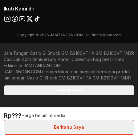
Ikuti Kami di:
Copyright © 2026 JAMTANGAN.COM, All Rights Reserved.
Jam Tangan Casio G-Shock GM-B2100VF-1A GM-B2100VF-1ADR
CasiOak 40th Anniversary Porter Collection Bag Set Limited
Edition di JAMTANGAN.COM
JAMTANGAN.COM menyediakan dan menjual berbagai produk
jam tangan Casio G-Shock GM-B2100VF-1A GM-B2100VF-1ADR
CasiOak 40th Anniversary Porter Collection Bag Set Limited
Edition original bergaransi resmi Indonesia dan Global
Selengkapnya
(International Warranty). Kami berkomitmen untuk memberi
penawaran terbaik bagi setiap pelanggan. JAMTANGAN.COM
menjamin produk-produk yang tersedia merupakan produk jam
Rp???
tangan original, berkualitas tinggi, dan memiliki harga yang lebih
Harga belum tersedia
terjangkau dari toko online Indonesia lainnya. Anda,
watchlovers, merupakan prioritas utama kami. Dengan
Beritahu Saya
tersedianya berbagai jam tangan mechanical, kinetic, dan