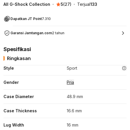
All G-Shock Collection
5
(
27
)
Terjual
133
Dapatkan JT Point
7.310
Garansi Jamtangan.com
2 tahun
Spesifikasi
Ringkasan
Style
Sport
Gender
Pria
Case Diameter
48.9 mm
Case Thickness
16.6 mm
Lug Width
16 mm