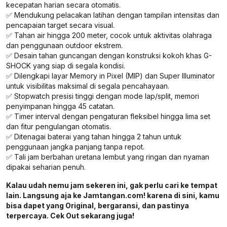
kecepatan harian secara otomatis.
✅ Mendukung pelacakan latihan dengan tampilan intensitas dan
pencapaian target secara visual.
✅ Tahan air hingga 200 meter, cocok untuk aktivitas olahraga
dan penggunaan outdoor ekstrem.
✅ Desain tahan guncangan dengan konstruksi kokoh khas G-
SHOCK yang siap di segala kondisi.
✅ Dilengkapi layar Memory in Pixel (MIP) dan Super Illuminator
untuk visibilitas maksimal di segala pencahayaan.
✅ Stopwatch presisi tinggi dengan mode lap/split, memori
penyimpanan hingga 45 catatan.
✅ Timer interval dengan pengaturan fleksibel hingga lima set
dan fitur pengulangan otomatis.
✅ Ditenagai baterai yang tahan hingga 2 tahun untuk
penggunaan jangka panjang tanpa repot.
✅ Tali jam berbahan uretana lembut yang ringan dan nyaman
dipakai seharian penuh.
Kalau udah nemu jam sekeren ini, gak perlu cari ke tempat
lain. Langsung aja ke Jamtangan.com! karena di sini, kamu
bisa dapet yang Original, bergaransi, dan pastinya
terpercaya. Cek Out sekarang juga!