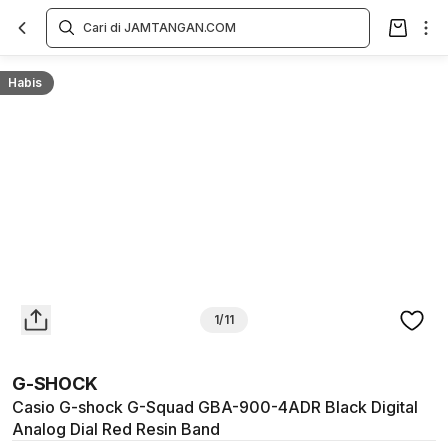
Overview
Spesifikasi
Deskripsi
Toko Offline
Review
Lainnya
Habis
1/11
G-SHOCK
Casio G-shock G-Squad GBA-900-4ADR Black Digital
Analog Dial Red Resin Band