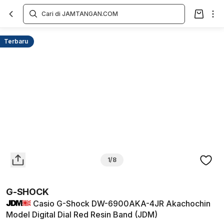
Overview
Spesifikasi
Deskripsi
Toko Offline
Review
Lainnya
Terbaru
1/8
G-SHOCK
Casio G-Shock DW-6900AKA-4JR Akachochin
Model Digital Dial Red Resin Band (JDM)