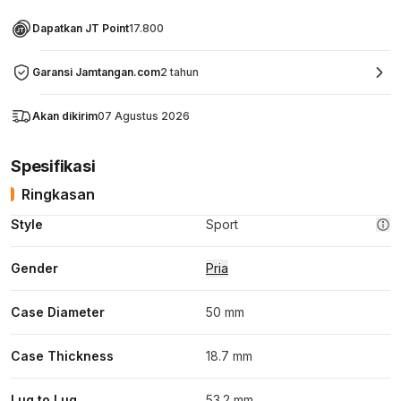
Dapatkan JT Point
17.800
Garansi Jamtangan.com
2 tahun
Akan dikirim
07 Agustus 2026
Spesifikasi
Ringkasan
Style
Sport
Gender
Pria
Case Diameter
50 mm
Case Thickness
18.7 mm
Lug to Lug
53.2 mm