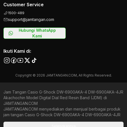
Customer Service
1500-489
support@jamtangan.com
Hubungi WhatsApp
Kami
Ikuti Kami di:
Copyright © 2026 JAMTANGAN.COM, All Rights Reserved.
Jam Tangan Casio G-Shock DW-6900AKA-4 DW-6900AKA-4JR
Akachochin Model Digital Dial Red Resin Band (JDM) di
JAMTANGAN.COM
JAMTANGAN.COM menyediakan dan menjual berbagai produk
jam tangan Casio G-Shock DW-6900AKA-4 DW-6900AKA-4JR
Akachochin Model Digital Dial Red Resin Band (JDM) original
bergaransi resmi Indonesia dan Global (International Warranty).
Selengkapnya