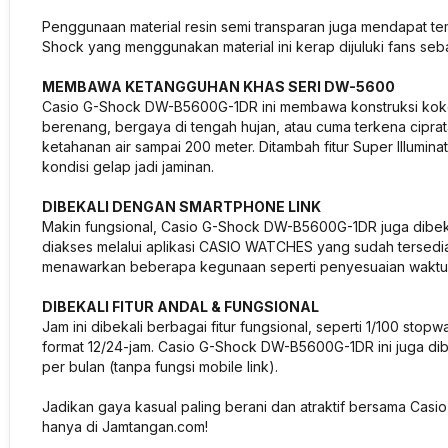
Penggunaan material resin semi transparan juga mendapat tem
Shock yang menggunakan material ini kerap dijuluki fans seba
MEMBAWA KETANGGUHAN KHAS SERI DW-5600
Casio G-Shock DW-B5600G-1DR ini membawa konstruksi koko
berenang, bergaya di tengah hujan, atau cuma terkena ciprata
ketahanan air sampai 200 meter. Ditambah fitur Super Illumi
kondisi gelap jadi jaminan.
DIBEKALI DENGAN SMARTPHONE LINK
Makin fungsional, Casio G-Shock DW-B5600G-1DR juga dibekali 
diakses melalui aplikasi CASIO WATCHES yang sudah tersedia 
menawarkan beberapa kegunaan seperti penyesuaian waktu o
DIBEKALI FITUR ANDAL & FUNGSIONAL
Jam ini dibekali berbagai fitur fungsional, seperti 1/100 sto
format 12/24-jam. Casio G-Shock DW-B5600G-1DR ini juga di
per bulan (tanpa fungsi mobile link).
Jadikan gaya kasual paling berani dan atraktif bersama Ca
hanya di Jamtangan.com!