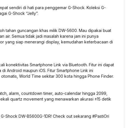
pat sendiri di hati para penggemar G-Shock. Koleksi G-
gai G-Shock “Jelly”.
h tahan guncangan khas milik DW-5600. Mau dipakai buat
n air. Semua tidak jadi masalah karena jam ini punya
nator yang siap menerangi display, kemudahan keterbacaan di
konektivitas Smartphone Link via Bluetooth. Fitur ini dapat
di Android maupun iOS. Fitur Smartphone Link ini
tomatis, World Time sekitar 300 kota hingga Phone Finder.
pwatch, alarm, countdown timer, auto-calendar hingga 2099,
bekali quartz movement yang menawarkan akurasi ±15 detik
sio G-Shock DW-B5600G-1DR! Check out sekarang #PastiOri