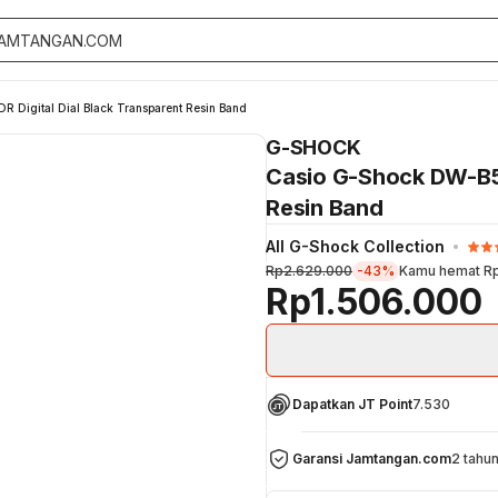
Digital Dial Black Transparent Resin Band
G-SHOCK
Casio G-Shock DW-B56
Resin Band
All G-Shock Collection
Rp2.629.000
-43%
Kamu hemat
Rp
Rp1.506.000
Dapatkan JT Point
7.530
Garansi Jamtangan.com
2 tahu