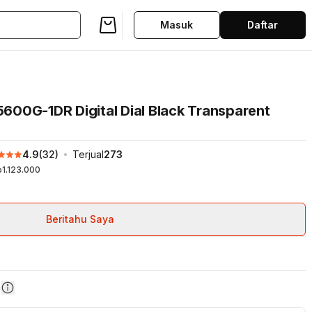
Masuk
Daftar
00G-1DR Digital Dial Black Transparent
4.9
(
32
)
Terjual
273
1.123.000
Beritahu Saya
n