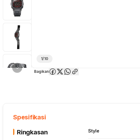
1/10
Bagikan
Overview
Spesifikasi
Deskripsi
Toko Offline
Review
Lainnya
Spesifikasi
Style
Ringkasan