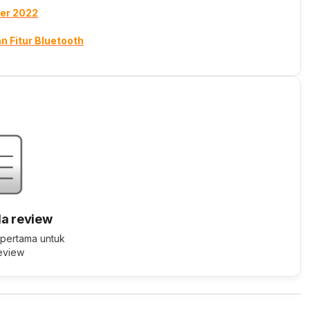
ber 2022
 Fitur Bluetooth
a review
 pertama untuk
review