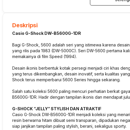
Deskripsi
Casio G-Shock DW-B5600G-1DR
Bagi G-Shock, 5600 adalah seri yang istimewa karena desain
yang rilis pada 1983 (DW-5000C). Seri DW-5600 pertama kali
memakainya di film Speed (1994).
Desain ikonis berbentuk kotak persegi menjadi ciri khas denga
yang terus dikembangkan, desain inovatif, serta kualitas yang 
Shock terus memperbarui 5600 Series hingga sekarang.
Salah satu koleksi 5600 paling mencuri perhatian berkat ga
B5600G-1DR. Hadir dengan tampilan ikonis dan mendapat julu
G-SHOCK “JELLY” STYLISH DAN ATRAKTIF
Casio G-Shock DW-B5600G-1DR menjadi koleksi yang menarik b
resin berwarna hitam dibuat semi transparan, dipadukan negat
siap janjikan tampilan paling stylish, berani, sekaligus sporty.