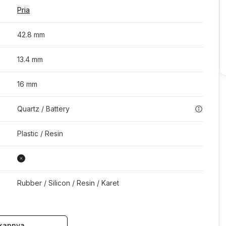
Pria
42.8 mm
13.4 mm
16 mm
Quartz / Battery
Plastic / Resin
Rubber / Silicon / Resin / Karet
kapnya