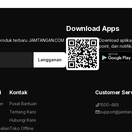
Download Apps
an produk terbaru JAMTANGAN.COM
Download aplika
point, dan notif
Langganan
i
Kontak
Customer Ser
an
Pusat Bantuan
1500-489
Tentang Kami
support@jamtan
Hubungi Kami
alian
Toko Offline