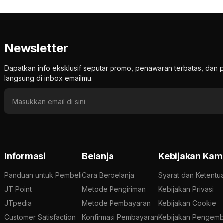
Newsletter
Dapatkan info eksklusif seputar promo, penawaran terbatas, d
langsung di inbox emailmu.
Informasi
Belanja
Kebijakan Kam
Panduan untuk Pembeli
Cara Berbelanja
Syarat dan Ketentu
JT Point
Metode Pengiriman
Kebijakan Privasi
JTpedia
Metode Pembayaran
Kebijakan Cookie
Customer Satisfaction
Konfirmasi Pembayaran
Kebijakan Pengemb