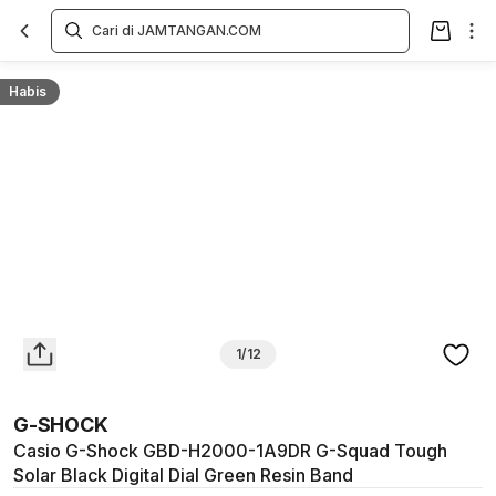
Overview
Spesifikasi
Deskripsi
Toko Offline
Review
Lainnya
Habis
1/12
G-SHOCK
Casio G-Shock GBD-H2000-1A9DR G-Squad Tough
Solar Black Digital Dial Green Resin Band