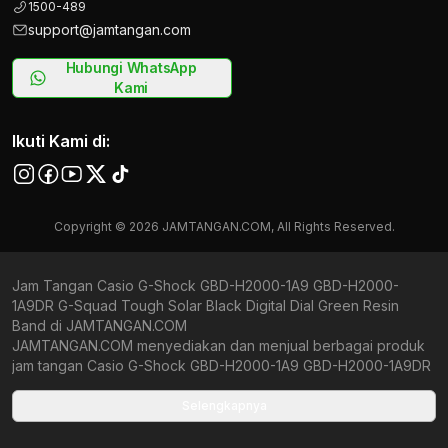
1500-489
support@jamtangan.com
Hubungi WhatsApp
Kami
Ikuti Kami di:
Copyright © 2026 JAMTANGAN.COM, All Rights Reserved.
Jam Tangan Casio G-Shock GBD-H2000-1A9 GBD-H2000-
1A9DR G-Squad Tough Solar Black Digital Dial Green Resin
Band di JAMTANGAN.COM
JAMTANGAN.COM menyediakan dan menjual berbagai produk
jam tangan Casio G-Shock GBD-H2000-1A9 GBD-H2000-1A9DR
G-Squad Tough Solar Black Digital Dial Green Resin Band
original bergaransi resmi Indonesia dan Global (International
Selengkapnya
Warranty). Kami berkomitmen untuk memberi penawaran terbaik
bagi setiap pelanggan. JAMTANGAN.COM menjamin produk-