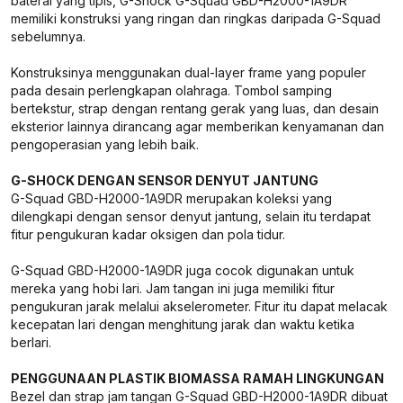
baterai yang tipis, G-Shock G-Squad GBD-H2000-1A9DR
memiliki konstruksi yang ringan dan ringkas daripada G-Squad
sebelumnya.
Konstruksinya menggunakan dual-layer frame yang populer
pada desain perlengkapan olahraga. Tombol samping
bertekstur, strap dengan rentang gerak yang luas, dan desain
eksterior lainnya dirancang agar memberikan kenyamanan dan
pengoperasian yang lebih baik.
G-SHOCK DENGAN SENSOR DENYUT JANTUNG
G-Squad GBD-H2000-1A9DR merupakan koleksi yang
dilengkapi dengan sensor denyut jantung, selain itu terdapat
fitur pengukuran kadar oksigen dan pola tidur.
G-Squad GBD-H2000-1A9DR juga cocok digunakan untuk
mereka yang hobi lari. Jam tangan ini juga memiliki fitur
pengukuran jarak melalui akselerometer. Fitur itu dapat melacak
kecepatan lari dengan menghitung jarak dan waktu ketika
berlari.
PENGGUNAAN PLASTIK BIOMASSA RAMAH LINGKUNGAN
Bezel dan strap jam tangan G-Squad GBD-H2000-1A9DR dibuat