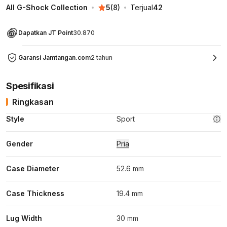
All G-Shock Collection
5
(
8
)
Terjual
42
Dapatkan JT Point
30.870
Garansi Jamtangan.com
2 tahun
Spesifikasi
Ringkasan
Style
Sport
Gender
Pria
Case Diameter
52.6 mm
Case Thickness
19.4 mm
Lug Width
30 mm