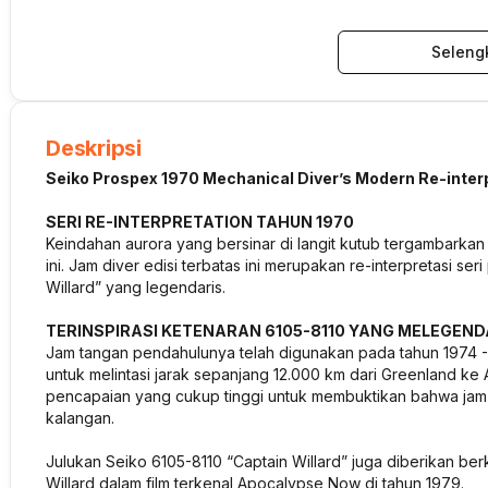
Seleng
Deskripsi
Seiko Prospex 1970 Mechanical Diver’s Modern Re-interp
SERI RE-INTERPRETATION TAHUN 1970
Keindahan aurora yang bersinar di langit kutub tergambarkan
ini. Jam
diver
edisi terbatas ini merupakan re-interpretasi se
Willard” yang legendaris.
TERINSPIRASI KETENARAN 6105-8110 YANG MELEGEND
Jam tangan pendahulunya telah digunakan pada tahun 1974 -
untuk melintasi jarak sepanjang 12.000 km dari Greenland k
pencapaian yang cukup tinggi untuk membuktikan bahwa jam in
kalangan.
Julukan Seiko 6105-8110 “Captain Willard” juga diberikan b
Willard dalam film terkenal Apocalypse Now di tahun 1979.