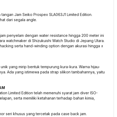
am tangan Jam Seiko Prospex SLA063J1 Limited Edition.
at dari segala angle.
jam penyelam dengan water resistance hingga 200 meter ini
para
watchmaker
di Shizukuishi Watch Studio di Jepang Utara.
hacking
serta
hand
-
winding
option dengan akurasi hingga ±
 unik yang mirip bentuk tempurung kura-kura. Warna hijau-
ya. Ada yang istimewa pada strap silikon tambahannya, yaitu
LAM
ion Limited Edition telah memenuhi syarat jam diver ISO-
apan, serta memiliki ketahanan terhadap bahan kimia,
or seri khusus yang tercetak pada
case
back
jam.