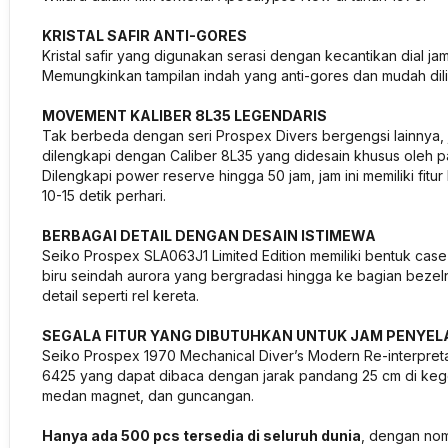
KRISTAL SAFIR ANTI-GORES
Kristal safir yang digunakan serasi dengan kecantikan dial j
Memungkinkan tampilan indah yang anti-gores dan mudah dilih
MOVEMENT KALIBER 8L35 LEGENDARIS
Tak berbeda dengan seri Prospex Divers bergengsi lainnya, 
dilengkapi dengan Caliber 8L35 yang didesain khusus oleh 
Dilengkapi
power
reserve
hingga 50 jam, jam ini memiliki fitur
10-15 detik perhari.
BERBAGAI DETAIL DENGAN DESAIN ISTIMEWA
Seiko Prospex SLA063J1 Limited Edition memiliki bentuk case
biru seindah aurora yang bergradasi hingga ke bagian bezeln
detail seperti rel kereta.
SEGALA FITUR YANG DIBUTUHKAN UNTUK JAM PENYE
Seiko Prospex 1970 Mechanical Diver’s Modern Re-interpretat
6425 yang dapat dibaca dengan jarak pandang 25 cm di kegel
medan magnet, dan guncangan.
Hanya ada 500 pcs tersedia di seluruh dunia
, dengan nom