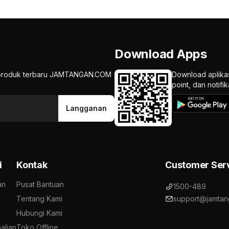
Download Apps
an produk terbaru JAMTANGAN.COM
Download aplika
point, dan notif
Langganan
i
Kontak
Customer Ser
an
Pusat Bantuan
1500-489
Tentang Kami
support@jamtan
Hubungi Kami
alian
Toko Offline