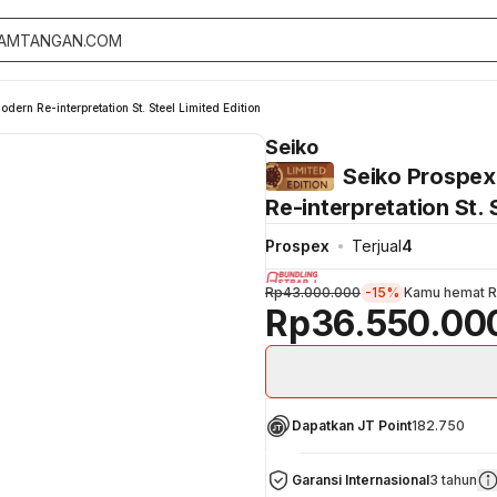
ern Re-interpretation St. Steel Limited Edition
Seiko
Seiko Prospex
Re-interpretation St. 
Prospex
Terjual
4
Rp43.000.000
-15%
Kamu hemat
R
Rp36.550.00
Dapatkan JT Point
182.750
Garansi Internasional
3 tahun