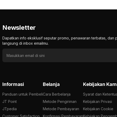
Newsletter
Dapatkan info eksklusif seputar promo, penawaran terbatas, d
langsung di inbox emailmu.
Informasi
Belanja
Kebijakan Kam
Panduan untuk Pembeli
Cara Berbelanja
Syarat dan Ketentu
JT Point
Metode Pengiriman
Kebijakan Privasi
JTpedia
Metode Pembayaran
Kebijakan Cookie
Customer Satisfaction
Konfirmasi Pembayaran
Kebijakan Pengemb