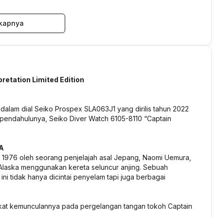
kapnya
retation Limited Edition
 dalam dial Seiko Prospex SLA063J1 yang dirilis tahun 2022
ri pendahulunya, Seiko Diver Watch 6105-8110 “Captain
A
 1976 oleh seorang penjelajah asal Jepang, Naomi Uemura,
e Alaska menggunakan kereta seluncur anjing. Sebuah
i tidak hanya dicintai penyelam tapi juga berbagai
erkat kemunculannya pada pergelangan tangan tokoh Captain