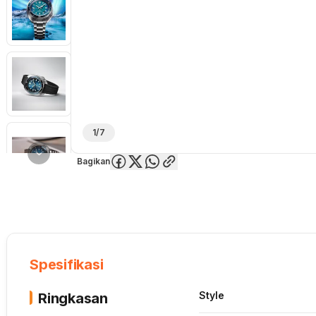
1/7
Bagikan
Overview
Spesifikasi
Deskripsi
Toko Offline
Review
Lainnya
Spesifikasi
Style
Ringkasan