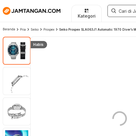
Kategori
Beranda
Pria
Seiko
Prospex
Seiko Prospex SLA063J1 Automatic 1970 Diver’s Mod
Habis