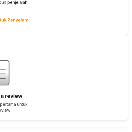
pun penjelajah.
ntuk Penyelam
a review
 pertama untuk
review