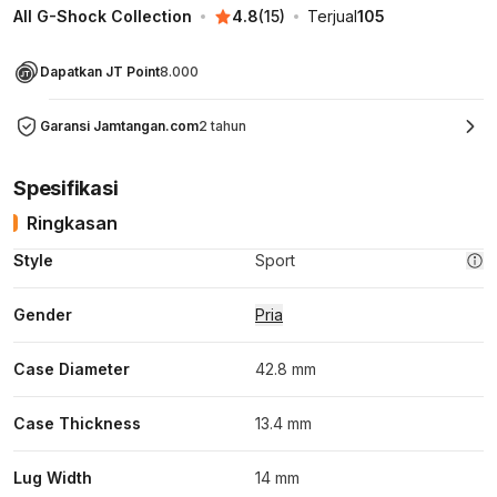
All G-Shock Collection
4.8
(
15
)
Terjual
105
Dapatkan JT Point
8.000
Garansi Jamtangan.com
2 tahun
Spesifikasi
Ringkasan
Style
Sport
Gender
Pria
Case Diameter
42.8 mm
Case Thickness
13.4 mm
Lug Width
14 mm