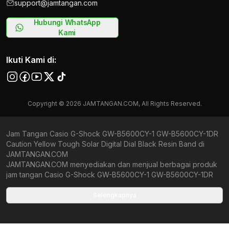
support@jamtangan.com
Hubungi WhatsApp
Kami
Ikuti Kami di:
Copyright © 2026 JAMTANGAN.COM, All Rights Reserved.
Jam Tangan Casio G-Shock GW-B5600CY-1 GW-B5600CY-1DR
Caution Yellow Tough Solar Digital Dial Black Resin Band di
JAMTANGAN.COM
JAMTANGAN.COM menyediakan dan menjual berbagai produk
jam tangan Casio G-Shock GW-B5600CY-1 GW-B5600CY-1DR
Caution Yellow Tough Solar Digital Dial Black Resin Band original
bergaransi resmi Indonesia dan Global (International Warranty).
Selengkapnya
Kami berkomitmen untuk memberi penawaran terbaik bagi
setiap pelanggan. JAMTANGAN.COM menjamin produk-produk
yang tersedia merupakan produk jam tangan original,