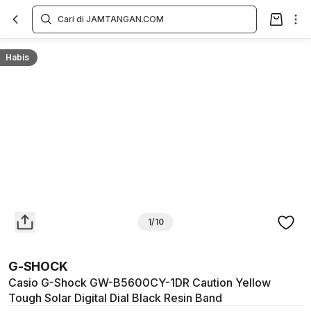
Overview
Spesifikasi
Deskripsi
Toko Offline
Review
Lainnya
Habis
1/10
G-SHOCK
Casio G-Shock GW-B5600CY-1DR Caution Yellow
Tough Solar Digital Dial Black Resin Band